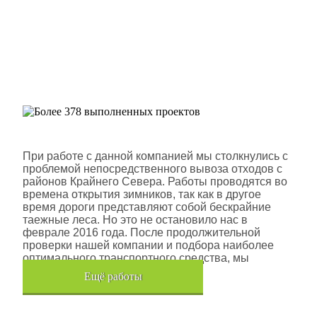
Более 378 выполненных
проектов
Шлюмберже Лоджелко ИНК
При работе с данной компанией мы столкнулись с
проблемой непосредственного вывоза отходов с
районов Крайнего Севера. Работы проводятся во
времена открытия зимников, так как в другое
время дороги представляют собой бескрайние
таежные леса. Но это не остановило нас в
феврале 2016 года. После продолжительной
проверки нашей компании и подбора наиболее
оптимального транспортного средства, мы
помогли данной компании.
Eщё работы
Хочется также отметить, что…