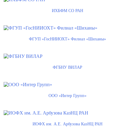
ИХБФМ СО РАН
ФГУП «ГосНИИОХТ» Филиал «Шиханы»
ФГБНУ ВИЛАР
ООО «Интер Групп»
ИОФХ им. А.Е. Арбузова КазНЦ РАН