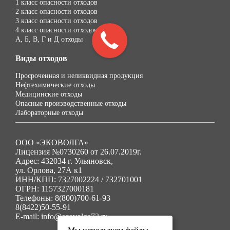
1 класс опасности отходов
2 класс опасности отходов
3 класс опасности отходов
4 класс опасности отходов
А, Б, В, Г и Д отходы
Виды отходов
Просроченная и неликвидная продукция
Нефтехимические отходы
Медицинские отходы
Опасные производственные отходы
Лабораторные отходы
ООО «ЭКОВОЛГА»
Лицензия №0730260 от 26.07.2019г.
Адрес: 432034 г. Ульяновск,
ул. Орлова, 27А к1
ИНН/КПП: 7327002224 / 732701001
ОГРН: 1157327000181
Телефоны: 8(800)700-61-93
8(8422)50-55-91
E-mail: info@ecovolga73.ru