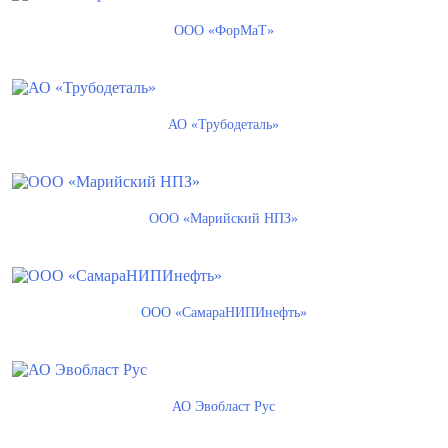
ООО «ФорМаТ»
АО «Трубодеталь»
ООО «Марийский НПЗ»
ООО «СамараНИПИнефть»
АО Эвобласт Рус