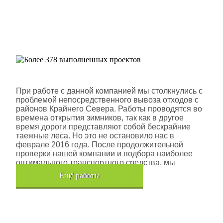
Более 378 выполненных
проектов
Шлюмберже Лоджелко ИНК
При работе с данной компанией мы столкнулись с
проблемой непосредственного вывоза отходов с
районов Крайнего Севера. Работы проводятся во
времена открытия зимников, так как в другое
время дороги представляют собой бескрайние
таежные леса. Но это не остановило нас в
феврале 2016 года. После продолжительной
проверки нашей компании и подбора наиболее
оптимального транспортного средства, мы
помогли данной компании.
Eщё работы
Хочется также отметить, что…