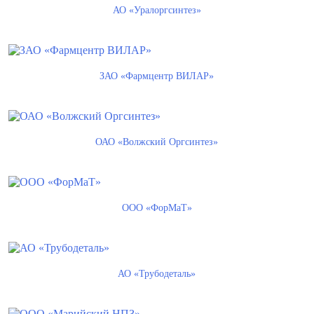
АО «Уралоргсинтез»
ЗАО «Фармцентр ВИЛАР»
ОАО «Волжский Оргсинтез»
ООО «ФорМаТ»
АО «Трубодеталь»