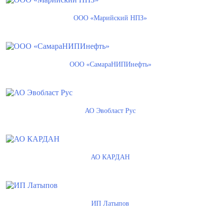
ООО «Марийский НПЗ»
ООО «СамараНИПИнефть»
АО Эвобласт Рус
АО КАРДАН
ИП Латыпов