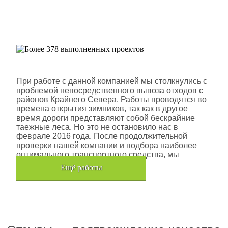
Более 378 выполненных
проектов
Шлюмберже Лоджелко ИНК
При работе с данной компанией мы столкнулись с
проблемой непосредственного вывоза отходов с
районов Крайнего Севера. Работы проводятся во
времена открытия зимников, так как в другое
время дороги представляют собой бескрайние
таежные леса. Но это не остановило нас в
феврале 2016 года. После продолжительной
проверки нашей компании и подбора наиболее
оптимального транспортного средства, мы
помогли данной компании.
Eщё работы
Хочется также отметить, что…