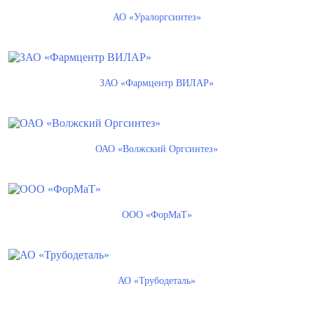
АО «Уралоргсинтез»
ЗАО «Фармцентр ВИЛАР»
ОАО «Волжский Оргсинтез»
ООО «ФорМаТ»
АО «Трубодеталь»