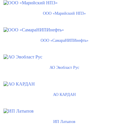
ООО «Марийский НПЗ»
ООО «СамараНИПИнефть»
АО Эвобласт Рус
АО КАРДАН
ИП Латыпов