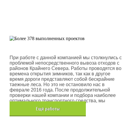
Более 378 выполненных
проектов
Шлюмберже Лоджелко ИНК
При работе с данной компанией мы столкнулись с
проблемой непосредственного вывоза отходов с
районов Крайнего Севера. Работы проводятся во
времена открытия зимников, так как в другое
время дороги представляют собой бескрайние
таежные леса. Но это не остановило нас в
феврале 2016 года. После продолжительной
проверки нашей компании и подбора наиболее
оптимального транспортного средства, мы
помогли данной компании.
Eщё работы
Хочется также отметить, что…