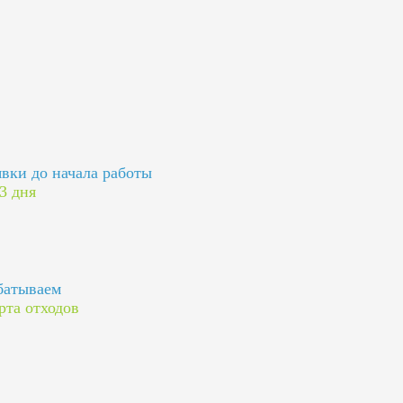
явки до начала работы
 3 дня
батываем
рта отходов