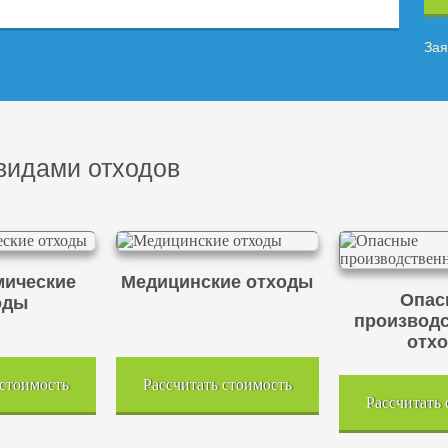
Зая
видами отходов
ические
Медицинские отходы
Опас
оды
производ
отх
 стоимость
Рассчитать стоимость
Рассчитать