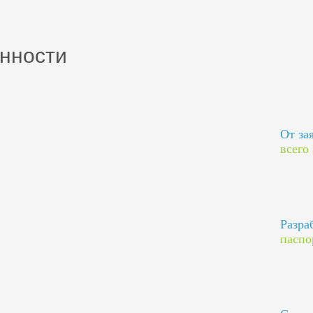
нности
От за
всего
Разра
паспо