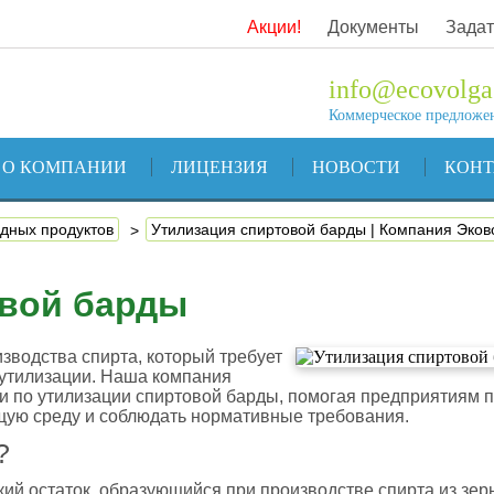
Акции!
Документы
Задат
info@ecovolga
Коммерческое предложе
О КОМПАНИИ
ЛИЦЕНЗИЯ
НОВОСТИ
КОН
дных продуктов
Утилизация спиртовой барды | Компания Эков
овой барды
зводства спирта, который требует
 утилизации. Наша компания
и по утилизации спиртовой барды, помогая предприятиям
ую среду и соблюдать нормативные требования.
?
ий остаток, образующийся при производстве спирта из зерн