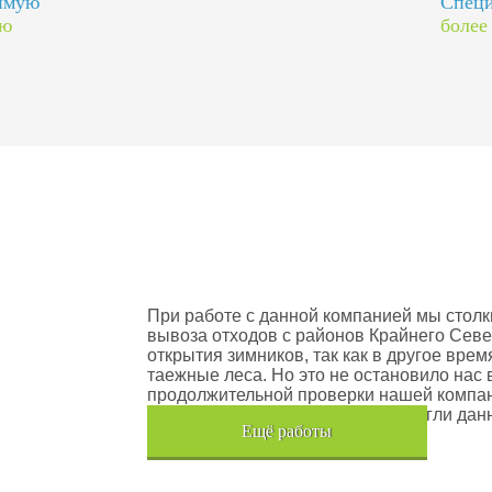
димую
Специ
ию
более
оектов
Шлюмберже Лоджелко ИНК
При работе с данной компанией мы столк
вывоза отходов с районов Крайнего Севе
открытия зимников, так как в другое вре
таежные леса. Но это не остановило нас 
продолжительной проверки нашей компан
транспортного средства, мы помогли дан
Eщё работы
Хочется также отметить, что…