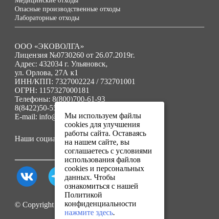
Медицинские отходы
Опасные производственные отходы
Лабораторные отходы
ООО «ЭКОВОЛГА»
Лицензия №0730260 от 26.07.2019г.
Адрес: 432034 г. Ульяновск,
ул. Орлова, 27А к1
ИНН/КПП: 7327002224 / 732701001
ОГРН: 1157327000181
Телефоны: 8(800)700-61-93
8(8422)50-55-91
Мы используем файлы
E-mail: info@ecovolga73.ru
cookies для улучшения
работы сайта. Оставаясь
Наши социальные сети:
на нашем сайте, вы
соглашаетесь с условиями
использования файлов
cookies и персональных
данных. Чтобы
ознакомиться с нашей
Политикой
конфиденциальности
© Copyright 2025. Все права защищены.
нажмите здесь
.