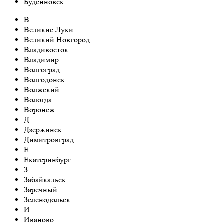
Буденновск
В
Великие Луки
Великий Новгород
Владивосток
Владимир
Волгоград
Волгодонск
Волжский
Вологда
Воронеж
Д
Дзержинск
Димитровград
Е
Екатеринбург
З
Забайкальск
Заречный
Зеленодольск
И
Иваново