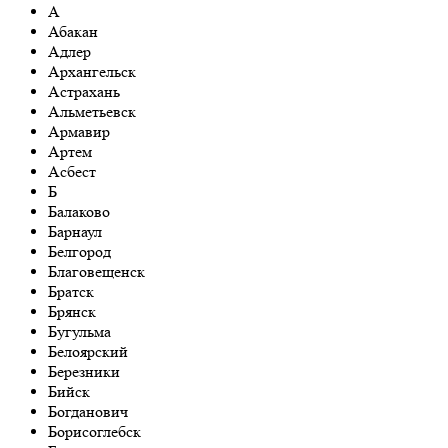
А
Абакан
Адлер
Архангельск
Астрахань
Aльметьевск
Армавир
Артем
Асбест
Б
Балаково
Барнаул
Белгород
Благовещенск
Братск
Брянск
Бугульма
Белоярский
Березники
Бийск
Богданович
Борисоглебск