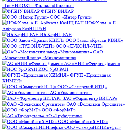
«ГосНИИОХТ» Филиал «Шиханы»
ФГБНУ ВИЛАР
ООО «Интер Групп»
ИОФХ им. А.Е.
Арбузова КазНЦ РАН
ИБ КарНЦ РАН
ООО Завод «Краски КВИЛ»
ООО «ЛУКОЙЛ-УНП»
ОАО
«Московский завод «Микромашина»
АО «НИИ «Феррит-Домен»
ИОС УрО РАН
ФГУП «Прикладная
ХИМИЯ»
ООО «Самарский ИТЦ»
АО «Уралоргсинтез»
ЗАО «Фармцентр ВИЛАР»
ОАО «Волжский Оргсинтез»
ООО «ФорМаТ»
АО «Трубодеталь»
ООО «Марийский НПЗ»
ООО «СамараНИПИнефть»