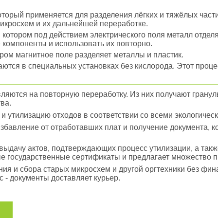
оторый применяется для разделения лёгких и тяжёлых части
икросхем и их дальнейшей переработке.
и котором под действием электрического поля металл отделя
 компоненты и использовать их повторно.
ором магнитное поле разделяет металлы и пластик.
гаются в специальных установках без кислорода. Этот проц
ляются на повторную переработку. Из них получают гранул
ва.
и утилизацию отходов в соответствии со всеми экологичес
избавление от отработавших плат и получение документа, 
ыдачу актов, подтверждающих процесс утилизации, а также
е государственные сертификаты и предлагает множество 
ия и сбора старых микросхем и другой оргтехники без фи
 - документы доставляет курьер.