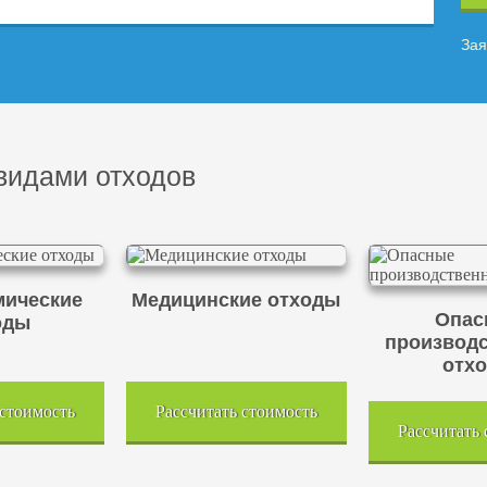
Зая
видами отходов
ические
Медицинские отходы
Опас
оды
производ
отх
 стоимость
Рассчитать стоимость
Рассчитать