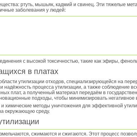
ещества: ртуть, мышьяк, кадмий и свинец. Эти тяжелые ме
ичные заболевания у людей:
оединения с высокой токсичностью, такие как эфиры, фенол
ащихся в платах
области утилизации отходов, специализирующейся на перер
и надёжность процесса утилизации, а также соблюдение в
нных плат, а полученный материал передаём в государстве
инновационные подходы, чтобы минимизировать негативное 
 и химические методы уничтожения для эффективной утили
на окружающую среду.
утилизации
змельчаются, сжимаются и сжигаются. Этот процесс позвол