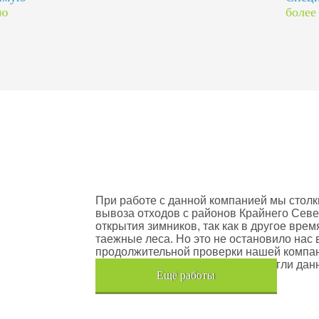
ию
более
оектов
Шлюмберже Лоджелко ИНК
При работе с данной компанией мы столк
вывоза отходов с районов Крайнего Севе
открытия зимников, так как в другое вре
таежные леса. Но это не остановило нас 
продолжительной проверки нашей компан
транспортного средства, мы помогли дан
Eщё работы
Хочется также отметить, что…