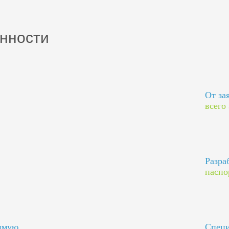
нности
От за
всего
Разра
паспо
димую
Специ