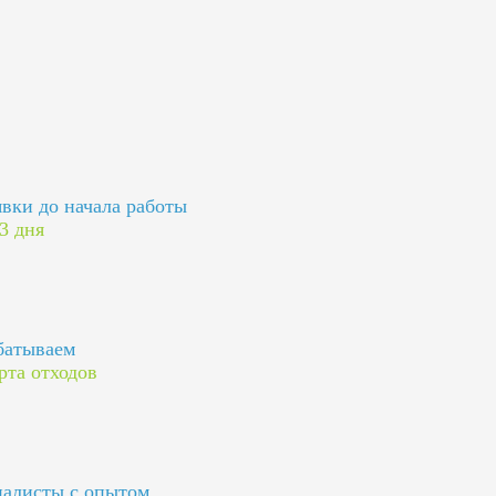
явки до начала работы
 3 дня
батываем
рта отходов
алисты с опытом