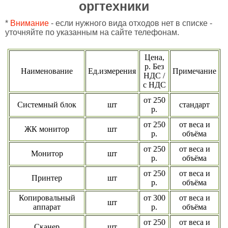
оргтехники
*
Внимание
- если нужного вида отходов нет в списке -
уточняйте по указанным на сайте телефонам.
Цена,
р. Без
Наименование
Ед.измерения
Примечание
НДС /
с НДС
от 250
Системный блок
шт
стандарт
р.
от 250
от веса и
ЖК монитор
шт
р.
объёма
от 250
от веса и
Монитор
шт
р.
объёма
от 250
от веса и
Принтер
шт
р.
объёма
Копировальный
от 300
от веса и
шт
аппарат
р.
объёма
от 250
от веса и
Сканер
шт