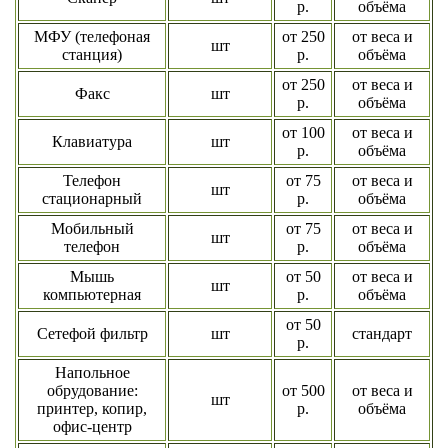
р.
объёма
МФУ (телефоная
от 250
от веса и
шт
станция)
р.
объёма
от 250
от веса и
Факс
шт
р.
объёма
от 100
от веса и
Клавиатура
шт
р.
объёма
Телефон
от 75
от веса и
шт
стационарный
р.
объёма
Мобильный
от 75
от веса и
шт
телефон
р.
объёма
Мышь
от 50
от веса и
шт
компьютерная
р.
объёма
от 50
Сетефой фильтр
шт
стандарт
р.
Напольное
обрудование:
от 500
от веса и
шт
принтер, копир,
р.
объёма
офис-центр