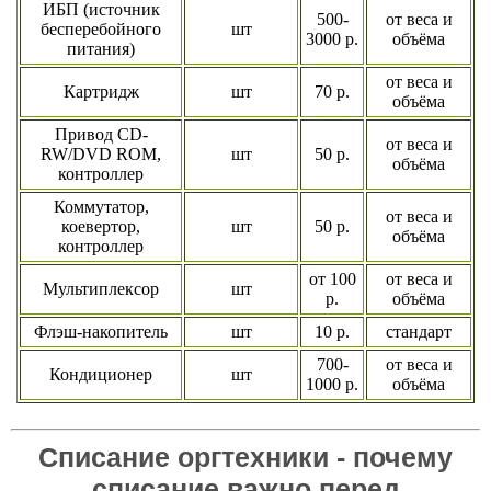
ИБП (источник
500-
от веса и
бесперебойного
шт
3000 р.
объёма
питания)
от веса и
Картридж
шт
70 р.
объёма
Привод CD-
от веса и
RW/DVD ROM,
шт
50 р.
объёма
контроллер
Коммутатор,
от веса и
коевертор,
шт
50 р.
объёма
контроллер
от 100
от веса и
Мультиплексор
шт
р.
объёма
Флэш-накопитель
шт
10 р.
стандарт
700-
от веса и
Кондиционер
шт
1000 р.
объёма
Списание оргтехники - почему
списание важно перед