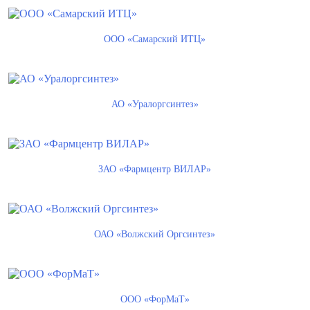
ООО «Самарский ИТЦ»
АО «Уралоргсинтез»
ЗАО «Фармцентр ВИЛАР»
ОАО «Волжский Оргсинтез»
ООО «ФорМаТ»