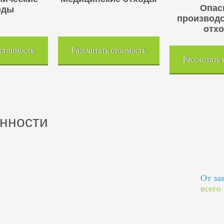
Опас
оды
производ
отх
 стоимость
Рассчитать стоимость
Рассчитать
нности
От за
всего