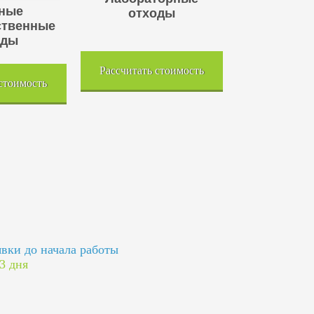
ные
отходы
ственные
оды
Рассчитать стоимость
 стоимость
явки до начала работы
 3 дня