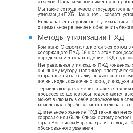
отходов. Наша компания имеет опыт работ
Мы также сотрудничаем с государственным
утилизации ПХБ. Наша цель - создать уст
Если у вас есть проблемы с утилизацией П
оптимальное решение и обеспечить безоп
Методы утилизации ПХД
Компания Эковолга является экспертом в 
содержащего ПХД. 1й шаг в этом процессе
определим местонахождение ПХД-содержащ
Неправильная утилизация ПХД конденсатор
обычному мусору. Например, электрическо
отправляется на свалку, не учитывая воз
почвы, воды, осадочных пород и воздуха
Термическое разложение является одним 
процессе конденсаторы подвергаются выс
может включать в себя использование сп
химическая обработка может включать в с
Длительное хранение ПХД также является
коррозию или были близки к этому состоян
стран Восточной Европы хранят отходы ПХ
обоснованного удаления.