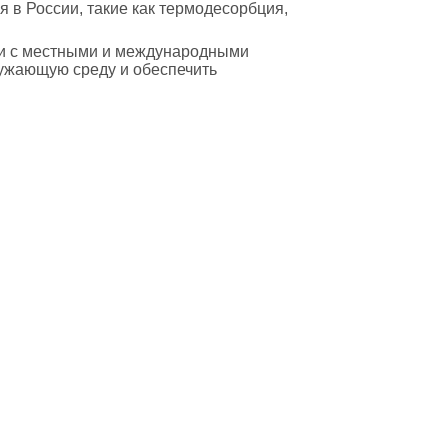
 в России, такие как термодесорбция,
вии с местными и международными
ужающую среду и обеспечить
йти в полный каталог отходов