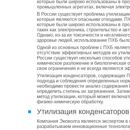
которые были широко использованы в пр
промышленных агрегатах, включая электро
В России существует проблема утилизаци
которые являются опасными отходами. ПХБ
которые были широко использованы в про
таких как электроника, строительство и 
Однако, из-за их токсичности и негативно
здоровье людей, использование ПХБ был
Одной из основных проблем с ПХБ являетс
отсутствие эффективных методов их утили
России существует несколько способов ути
химическое разложение и биологическая о
свои ограничения и не всегда являются 
Утилизация конденсаторов, содержащих П
подхода и соблюдения определенных норм
необходимо провести анализ содержания 
определить степень их загрязнения. Зате
метод утилизации, который может включат
физико-химическую обработку.
Утилизация конденсаторов
Компания Эковолга является экспертом в
разрабатываем инновационные технологии