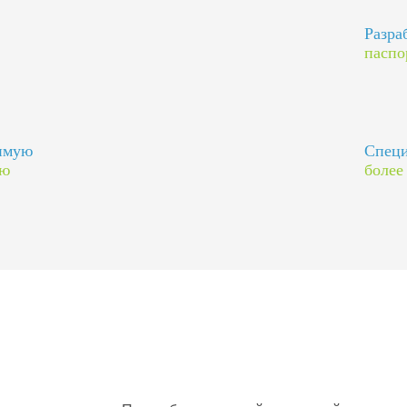
Разра
паспо
димую
Специ
ию
более
оектов
Шлюмберже Лоджелко ИНК