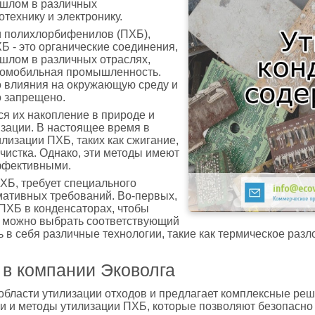
ошлом в различных
технику и электронику.
и полихлорбифенилов (ПХБ),
 - это органические соединения,
шлом в различных отраслях,
автомобильная промышленность.
го влияния на окружающую среду и
о запрещено.
я их накопление в природе и
зации. В настоящее время в
лизации ПХБ, таких как сжигание,
чистка. Однако, эти методы имеют
эффективными.
ХБ, требует специального
ативных требований. Во-первых,
ПХБ в конденсаторах, чтобы
м можно выбрать соответствующий
ь в себя различные технологии, такие как термическое раз
 в компании Эковолга
 области утилизации отходов и предлагает комплексные ре
 и методы утилизации ПХБ, которые позволяют безопасно 