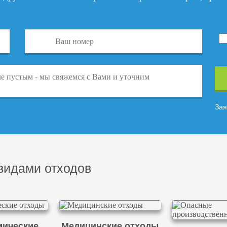
Зая
видами отходов
ические
Медицинские отходы