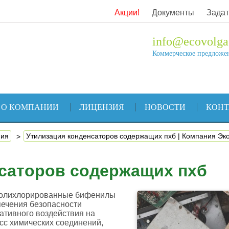
Акции!
Документы
Задат
info@ecovolga
Коммерческое предложе
О КОМПАНИИ
ЛИЦЕНЗИЯ
НОВОСТИ
КОН
ния
Утилизация конденсаторов содержащих пхб | Компания Эк
саторов содержащих пхб
 полихлорированные бифенилы
печения безопасности
ативного воздействия на
асс химических соединений,