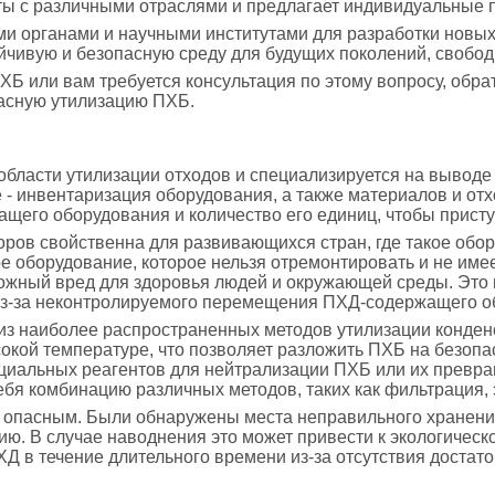
ы с различными отраслями и предлагает индивидуальные п
и органами и научными институтами для разработки новых
ойчивую и безопасную среду для будущих поколений, свобод
ХБ или вам требуется консультация по этому вопросу, обра
асную утилизацию ПХБ.
области утилизации отходов и специализируется на выводе
 - инвентаризация оборудования, а также материалов и отх
его оборудования и количество его единиц, чтобы присту
ов свойственна для развивающихся стран, где такое обор
е оборудование, которое нельзя отремонтировать и не име
можный вред для здоровья людей и окружающей среды. Это
 из-за неконтролируемого перемещения ПХД-содержащего о
из наиболее распространенных методов утилизации конден
окой температуре, что позволяет разложить ПХБ на безоп
ециальных реагентов для нейтрализации ПХБ или их превра
ебя комбинацию различных методов, таких как фильтрация, 
 опасным. Были обнаружены места неправильного хранения
ию. В случае наводнения это может привести к экологическ
Д в течение длительного времени из-за отсутствия достато