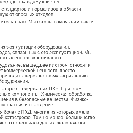
одходы к каждому клиенту.
 стандартов и нормативов в области
ную от опасных отходов.
титесь к нам. Мы готовы помочь вам найти
 из эксплуатации оборудования,
одов, связанных с его эксплуатацией. Мы
пить к его обезвреживанию.
удование, вышедшее из строя, относят к
ет коммерческой ценности, просто
 приводит к перекрестному загрязнению
борудования.
саторов, содержащих ПХБ. При этом
асные компоненты. Химическая обработка
щения в безопасные вещества. Физико-
экстракция и осаждение.
 бочек с ПХД, многие из которых имели
ой катастрофе. Тем не менее, большинство
чного потенциала для их экологически