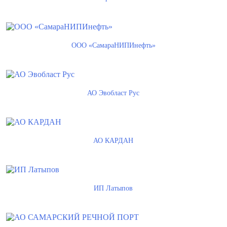
ООО «СамараНИПИнефть»
АО Эвобласт Рус
АО КАРДАН
ИП Латыпов