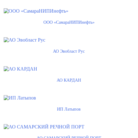
ООО «СамараНИПИнефть»
АО Эвобласт Рус
АО КАРДАН
ИП Латыпов