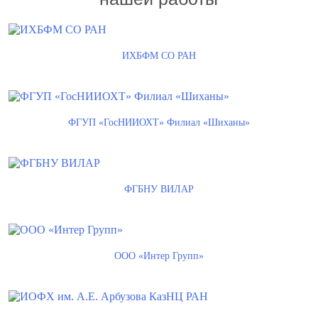
ИХБФМ СО РАН
ФГУП «ГосНИИОХТ» Филиал «Шиханы»
ФГБНУ ВИЛАР
ООО «Интер Групп»