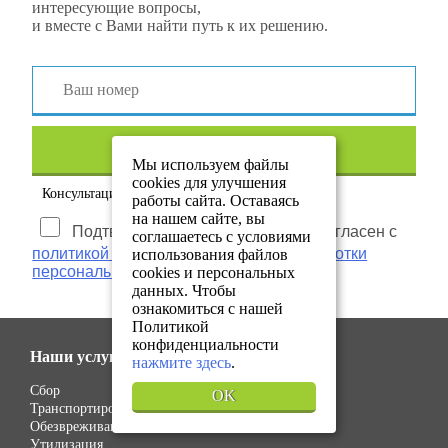
интересующие вопросы,
и вместе с Вами найти путь к их решению.
Получить консультацию
Мы используем файлы
cookies для улучшения
Консультация Вас ни к чему не обязывает!
работы сайта. Оставаясь
на нашем сайте, вы
Подтверждаю, что ознакомлен и согласен с
соглашаетесь с условиями
политикой конфиденциальности и обработки
использования файлов
персональных данных.
cookies и персональных
данных. Чтобы
ознакомиться с нашей
Политикой
конфиденциальности
Наши услуги
нажмите здесь
.
Сбор
OK
Транспортировка
Обезвреживание
Утилизация