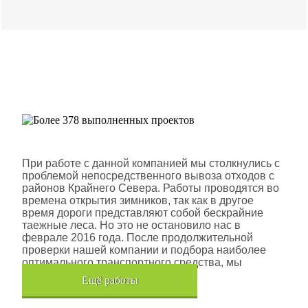
Более 378 выполненных
проектов
Шлюмберже Лоджелко ИНК
При работе с данной компанией мы столкнулись с
проблемой непосредственного вывоза отходов с
районов Крайнего Севера. Работы проводятся во
времена открытия зимников, так как в другое
время дороги представляют собой бескрайние
таежные леса. Но это не остановило нас в
феврале 2016 года. После продолжительной
проверки нашей компании и подбора наиболее
оптимального транспортного средства, мы
помогли данной компании.
Eщё работы
Хочется также отметить, что…