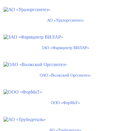
АО «Уралоргсинтез»
ЗАО «Фармцентр ВИЛАР»
ОАО «Волжский Оргсинтез»
ООО «ФорМаТ»
АО «Трубодеталь»