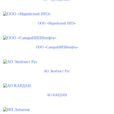
ООО «Марийский НПЗ»
ООО «СамараНИПИнефть»
АО Эвобласт Рус
АО КАРДАН