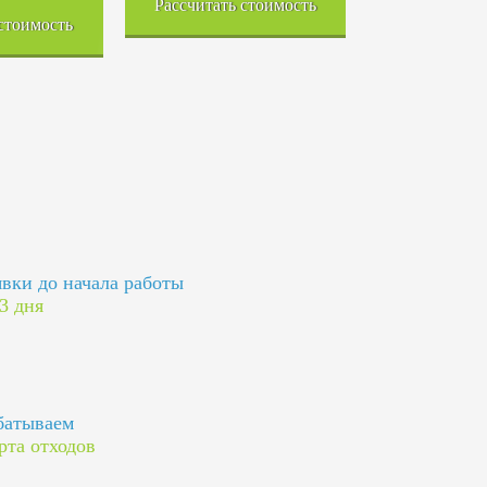
Рассчитать стоимость
 стоимость
явки до начала работы
 3 дня
батываем
рта отходов