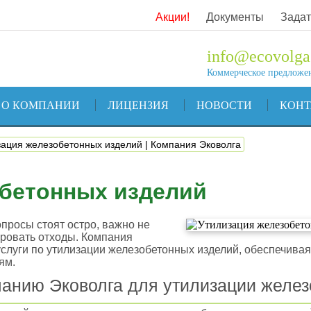
Акции!
Документы
Задат
info@ecovolga
Коммерческое предложе
О КОМПАНИИ
ЛИЦЕНЗИЯ
НОВОСТИ
КОН
зация железобетонных изделий | Компания Эковолга
обетонных изделий
просы стоят остро, важно не
ировать отходы. Компания
луги по утилизации железобетонных изделий, обеспечивая
ям.
панию Эковолга для утилизации желе