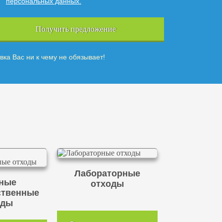
персональных данных.
Получить предложение
вка Вас ни к чему не обязывает!
Лабораторные
ные
отходы
ственные
оды