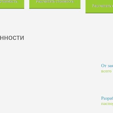
 стоимость
Рассчитать стоимость
Рассчитать
нности
От за
всего
Разра
паспо