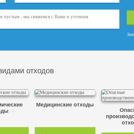
Зая
видами отходов
ические
Медицинские отходы
Опас
оды
производ
отх