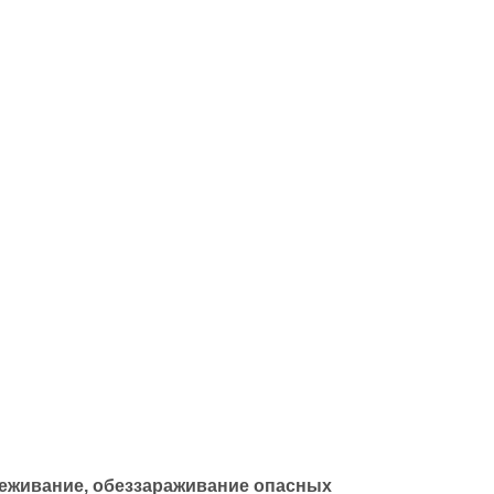
йти в полный каталог отходов
реживание, обеззараживание опасных