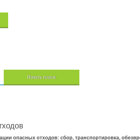
Начать поиск
Пере
тходов
ации опасных отходов: сбор, транспортировка, обезв