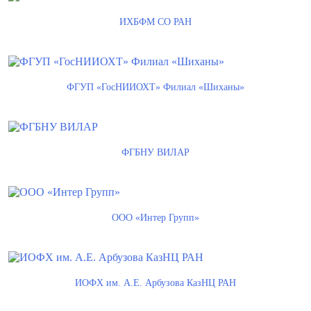
ИХБФМ СО РАН
ФГУП «ГосНИИОХТ» Филиал «Шиханы»
ФГБНУ ВИЛАР
ООО «Интер Групп»
ИОФХ им. А.Е. Арбузова КазНЦ РАН