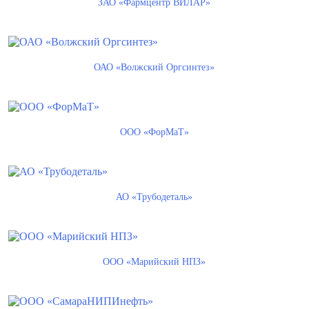
ЗАО «Фармцентр ВИЛАР»
ОАО «Волжский Оргсинтез»
ООО «ФорМаТ»
АО «Трубодеталь»
ООО «Марийский НПЗ»