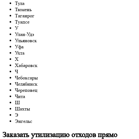
Тула
Тюмень
Таганрог
Туапсе
У
Улан-Удэ
Ульяновск
Уфа
Ухта
Х
Хабаровск
Ч
Чебоксары
Челябинск
Череповец
Чита
Ш
Шахты
Э
Энгельс
Заказать утилизацию отходов прямо