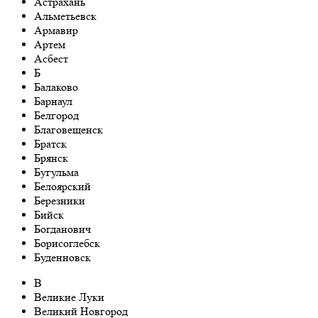
Астрахань
Aльметьевск
Армавир
Артем
Асбест
Б
Балаково
Барнаул
Белгород
Благовещенск
Братск
Брянск
Бугульма
Белоярский
Березники
Бийск
Богданович
Борисоглебск
Буденновск
В
Великие Луки
Великий Новгород