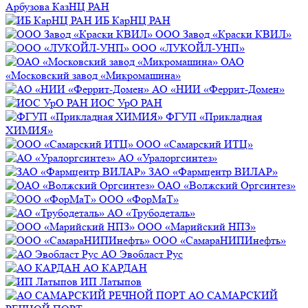
Арбузова КазНЦ РАН
ИБ КарНЦ РАН
ООО Завод «Краски КВИЛ»
ООО «ЛУКОЙЛ-УНП»
ОАО
«Московский завод «Микромашина»
АО «НИИ «Феррит-Домен»
ИОС УрО РАН
ФГУП «Прикладная
ХИМИЯ»
ООО «Самарский ИТЦ»
АО «Уралоргсинтез»
ЗАО «Фармцентр ВИЛАР»
ОАО «Волжский Оргсинтез»
ООО «ФорМаТ»
АО «Трубодеталь»
ООО «Марийский НПЗ»
ООО «СамараНИПИнефть»
АО Эвобласт Рус
АО КАРДАН
ИП Латыпов
АО САМАРСКИЙ