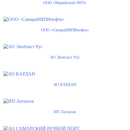
ООО «Марийский НПЗ»
ООО «СамараНИПИнефть»
АО Эвобласт Рус
АО КАРДАН
ИП Латыпов