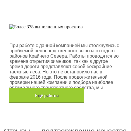
Более 378 выполненных
проектов
Шлюмберже Лоджелко ИНК
При работе с данной компанией мы столкнулись с
проблемой непосредственного вывоза отходов с
районов Крайнего Севера. Работы проводятся во
времена открытия зимников, так как в другое
время дороги представляют собой бескрайние
таежные леса. Но это не остановило нас в
феврале 2016 года. После продолжительной
проверки нашей компании и подбора наиболее
оптимального транспортного средства, мы
помогли данной компании.
Eщё работы
Хочется также отметить, что…