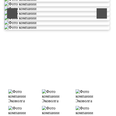
ООО «ЭКОВОЛГА» является современной и быстроразвивающейся
компанией, которая уже зарекомендовала себя как надежный и
честный подрядчик в сфере сбора и обезвреживания отходов.
Деятельность нашей компании - лицензируемая,
наша
Лицензия № 073 0260 от 26.07.2019г., Приказ
Росприроднадзора №463 от 26.07.2019г.
В числе наших клиентов есть такие компании как ОАО «ЛУКОЙЛ-
Ухтанефтепереработка», ООО…