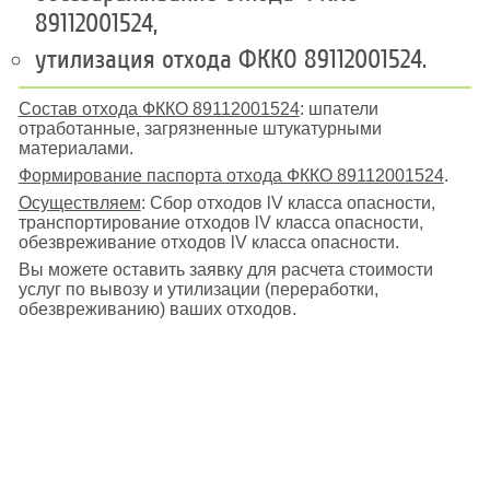
89112001524,
утилизация отхода ФККО 89112001524.
Состав отхода ФККО 89112001524
: шпатели
отработанные, загрязненные штукатурными
материалами.
Формирование паспорта отхода ФККО 89112001524
.
Осуществляем
: Сбор отходов lV класса опасности,
транспортирование отходов lV класса опасности,
обезвреживание отходов lV класса опасности.
Вы можете оставить заявку для расчета стоимости
услуг по вывозу и утилизации (переработки,
обезвреживанию) ваших отходов.
Поиск отходов по коду ФККО