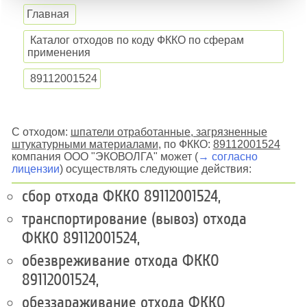
Главная
Каталог отходов по коду ФККО по сферам
применения
89112001524
С отходом:
шпатели отработанные, загрязненные
штукатурными материалами
, по ФККО:
89112001524
компания ООО "ЭКОВОЛГА" может (
→ согласно
лицензии
) осуществлять следующие действия:
сбор отхода ФККО 89112001524,
транспортирование (вывоз) отхода
ФККО 89112001524,
обезвреживание отхода ФККО
89112001524,
обеззараживание отхода ФККО