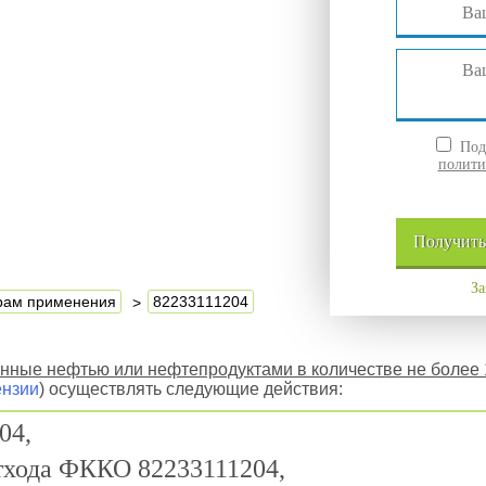
Подт
полити
Получит
За
ерам применения
82233111204
енные нефтью или нефтепродуктами в количестве не более
ензии
) осуществлять следующие действия:
04,
отхода ФККО 82233111204,