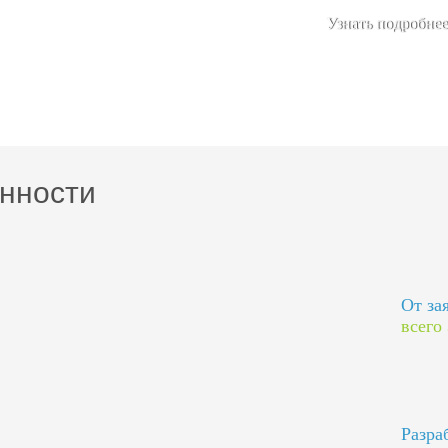
Узнать подробнее
нности
От за
всего
Разра