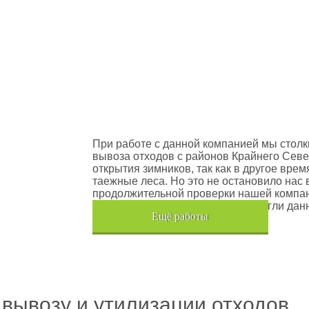
оектов
Шлюмберже Лоджелко ИНК
При работе с данной компанией мы столк
вывоза отходов с районов Крайнего Севе
открытия зимников, так как в другое вре
таежные леса. Но это не остановило нас 
продолжительной проверки нашей компан
транспортного средства, мы помогли дан
Eщё работы
Хочется также отметить, что…
 вывозу и утилизации отходов