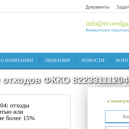
Документы
Задат
info@ecovolga
Коммерческое предложе
О КОМПАНИИ
ЛИЦЕНЗИЯ
НОВОСТИ
КОН
 отходов ФККО 82233111204
и коммерче
04: отходы
фтью или
не более 15%