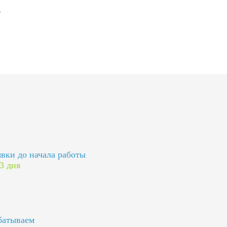
явки до начала работы
 3 дня
батываем