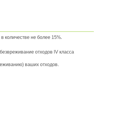
 в количестве не более 15%.
обезвреживание отходов lV класса
вреживанию) ваших отходов.
йти в полный каталог отходов