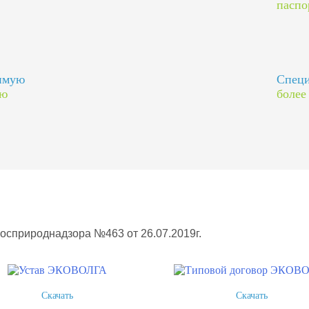
паспо
димую
Специ
ию
более
Росприроднадзора №463 от 26.07.2019г.
Скачать
Скачать