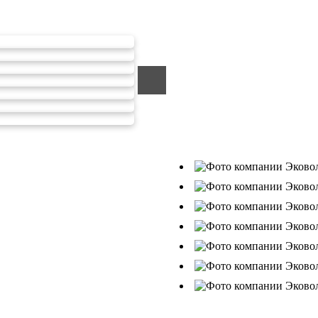
тходов ООО Эковолга
ООО «ЭКОВОЛГА» являетс
компанией, которая уже за
подрядчик в сфере сбора и
Деятельность нашей компа
от 26.07.2019г., Приказ Р
В числе наших клиентов 
Ухтанефтепереработка»,