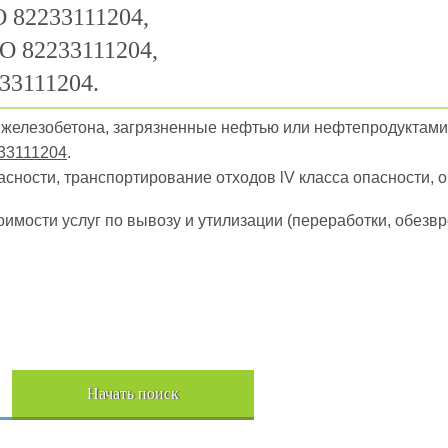
 82233111204,
О 82233111204,
33111204.
ы железобетона, загрязненные нефтью или нефтепродуктами
33111204
.
пасности, транспортирование отходов lV класса опасности, 
оимости услуг по вывозу и утилизации (переработки, обез
Начать поиск
Пере