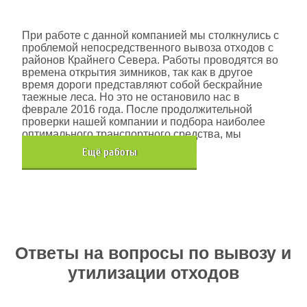
Шлюмберже Лоджелко ИНК
При работе с данной компанией мы столкнулись с
проблемой непосредственного вывоза отходов с
районов Крайнего Севера. Работы проводятся во
времена открытия зимников, так как в другое
время дороги представляют собой бескрайние
таежные леса. Но это не остановило нас в
феврале 2016 года. После продолжительной
проверки нашей компании и подбора наиболее
оптимального транспортного средства, мы
помогли данной компании.
Eщё работы
Хочется также отметить, что…
Ответы на вопросы по вывозу и
утилизации отходов