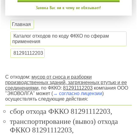
Заявка Вас ни к чему не обязывает!
Главная
Каталог отходов по коду ФККО по сферам
применения
81291112203
С отходом:
мусор от сноса и разборки
производственных зданий, загрязненных ртутью и ее
соединениями
, по ФККО:
81291112203
компания ООО
"ЭКОВОЛГА" может (
→ согласно лицензии
)
осуществлять следующие действия:
сбор отхода ФККО 81291112203,
транспортирование (вывоз) отхода
ФККО 81291112203,