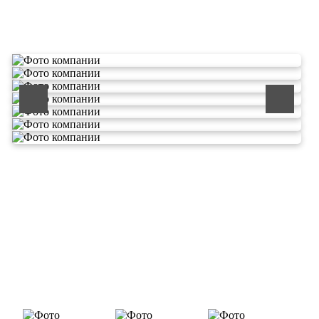
О компании по утилизации
отходов ООО Эковолга
ООО «ЭКОВОЛГА» является современной и
быстроразвивающейся компанией, которая уже
зарекомендовала себя как надежный и честный подрядчик в
сфере сбора и обезвреживания отходов.
Деятельность нашей компании - лицензируемая,
наша
Лицензия № 073 0260 от 26.07.2019г., Приказ
Росприроднадзора №463 от 26.07.2019г.
В числе наших клиентов есть такие компании как ОАО
«ЛУКОЙЛ-Ухтанефтепереработка», ООО…