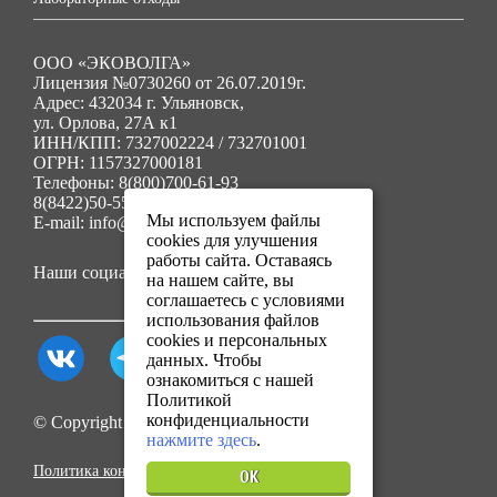
ООО «ЭКОВОЛГА»
Лицензия №0730260 от 26.07.2019г.
Адрес: 432034 г. Ульяновск,
ул. Орлова, 27А к1
ИНН/КПП: 7327002224 / 732701001
ОГРН: 1157327000181
Телефоны: 8(800)700-61-93
8(8422)50-55-91
Мы используем файлы
E-mail: info@ecovolga73.ru
cookies для улучшения
работы сайта. Оставаясь
Наши социальные сети:
на нашем сайте, вы
соглашаетесь с условиями
использования файлов
cookies и персональных
данных. Чтобы
ознакомиться с нашей
Политикой
конфиденциальности
© Copyright 2025. Все права защищены.
нажмите здесь
.
Политика конфиденциальности
OK