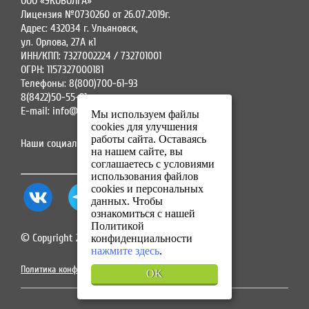
ООО «ЭКОВОЛГА»
Лицензия №0730260 от 26.07.2019г.
Адрес: 432034 г. Ульяновск,
ул. Орлова, 27А к1
ИНН/КПП: 7327002224 / 732701001
ОГРН: 1157327000181
Телефоны: 8(800)700-61-93
8(8422)50-55-91
E-mail: info@ecovolga73.ru
Мы используем файлы
cookies для улучшения
работы сайта. Оставаясь
Наши социальные сети:
на нашем сайте, вы
соглашаетесь с условиями
использования файлов
cookies и персональных
данных. Чтобы
ознакомиться с нашей
Политикой
© Copyright 2025. Все права защищены.
конфиденциальности
нажмите здесь
.
Политика конфиденциальности
OK