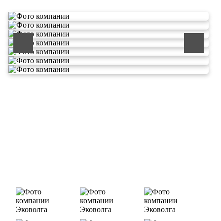
ООО «ЭКОВОЛГА» является современной и быстроразвивающейся
компанией, которая уже зарекомендовала себя как надежный и
честный подрядчик в сфере сбора и обезвреживания отходов.
Деятельность нашей компании - лицензируемая,
наша
Лицензия № 073 0260 от 26.07.2019г., Приказ
Росприроднадзора №463 от 26.07.2019г.
В числе наших клиентов есть такие компании как ОАО «ЛУКОЙЛ-
Ухтанефтепереработка», ООО…