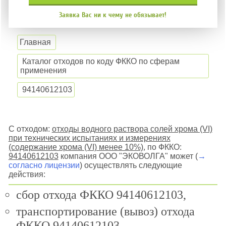
Заявка Вас ни к чему не обязывает!
Главная
Каталог отходов по коду ФККО по сферам
применения
94140612103
С отходом:
отходы водного раствора солей хрома (VI)
при технических испытаниях и измерениях
(содержание хрома (VI) менее 10%)
, по ФККО:
94140612103
компания ООО "ЭКОВОЛГА" может (
→
согласно лицензии
) осуществлять следующие
действия:
сбор отхода ФККО 94140612103,
транспортирование (вывоз) отхода
ФККО 94140612103,