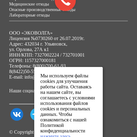
Медицинские отходы
Опасные производственные отходы
Лабораторные отходы
ООО «ЭКОВОЛГА»
Лицензия №0730260 от 26.07.2019г.
Адрес: 432034 г. Ульяновск,
ул. Орлова, 27А к1
ИНН/КПП: 7327002224 / 732701001
ОГРН: 1157327000181
Телефоны: 8(800)700-61-93
8(8422)50-55-91
Мы используем файлы
E-mail: info@ecovolga73.ru
cookies для улучшения
работы сайта. Оставаясь
Наши социальные сети:
на нашем сайте, вы
соглашаетесь с условиями
использования файлов
cookies и персональных
данных. Чтобы
ознакомиться с нашей
Политикой
конфиденциальности
© Copyright 2025. Все права защищены.
нажмите здесь
.