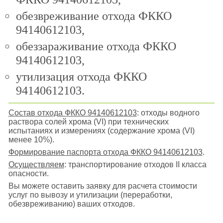
обезвреживание отхода ФККО
94140612103,
обеззараживание отхода ФККО
94140612103,
утилизация отхода ФККО
94140612103.
Состав отхода ФККО 94140612103
: отходы водного
раствора солей хрома (VI) при технических
испытаниях и измерениях (содержание хрома (VI)
менее 10%).
Формирование паспорта отхода ФККО 94140612103
.
Осуществляем
: транспортирование отходов II класса
опасности.
Вы можете оставить заявку для расчета стоимости
услуг по вывозу и утилизации (переработки,
обезвреживанию) ваших отходов.