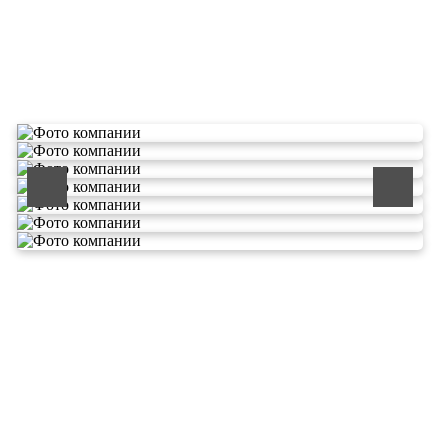
О компании по утилизации
отходов ООО Эковолга
ООО «ЭКОВОЛГА» является современной и
быстроразвивающейся компанией, которая уже
зарекомендовала себя как надежный и честный подрядчик в
сфере сбора и обезвреживания отходов.
Деятельность нашей компании - лицензируемая,
наша
Лицензия № 073 0260 от 26.07.2019г., Приказ
Росприроднадзора №463 от 26.07.2019г.
В числе наших клиентов есть такие компании как ОАО
«ЛУКОЙЛ-Ухтанефтепереработка», ООО…