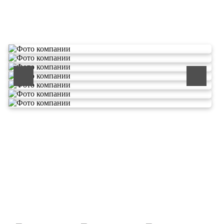
О компании по утилизации
отходов ООО Эковолга
ООО «ЭКОВОЛГА» является современной и
быстроразвивающейся компанией, которая уже
зарекомендовала себя как надежный и честный подрядчик в
сфере сбора и обезвреживания отходов.
Деятельность нашей компании - лицензируемая,
наша
Лицензия № 073 0260 от 26.07.2019г., Приказ
Росприроднадзора №463 от 26.07.2019г.
В числе наших клиентов есть такие компании как ОАО
«ЛУКОЙЛ-Ухтанефтепереработка», ООО…