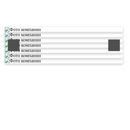
О компании по утилизации
отходов ООО Эковолга
ООО «ЭКОВОЛГА» является современной и
быстроразвивающейся компанией, которая уже
зарекомендовала себя как надежный и честный подрядчик в
сфере сбора и обезвреживания отходов.
Деятельность нашей компании - лицензируемая,
наша
Лицензия № 073 0260 от 26.07.2019г., Приказ
Росприроднадзора №463 от 26.07.2019г.
В числе наших клиентов есть такие компании как ОАО
«ЛУКОЙЛ-Ухтанефтепереработка», ООО…