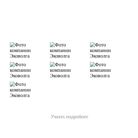
Деятельность нашей компании - лицензируемая,
наша
Лицензия № 073 0260 от 26.07.2019г., Приказ
Росприроднадзора №463 от 26.07.2019г.
В числе наших клиентов есть такие компании как ОАО
«ЛУКОЙЛ-Ухтанефтепереработка», ООО…
Узнать подробнее