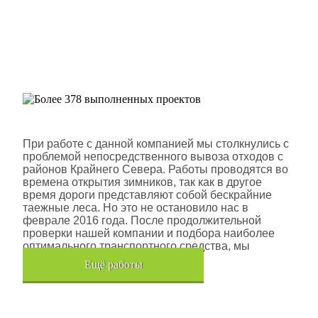
Более 378 выполненных
проектов
Шлюмберже Лоджелко ИНК
При работе с данной компанией мы столкнулись с
проблемой непосредственного вывоза отходов с
районов Крайнего Севера. Работы проводятся во
времена открытия зимников, так как в другое
время дороги представляют собой бескрайние
таежные леса. Но это не остановило нас в
феврале 2016 года. После продолжительной
проверки нашей компании и подбора наиболее
оптимального транспортного средства, мы
помогли данной компании.
Eщё работы
Хочется также отметить, что…