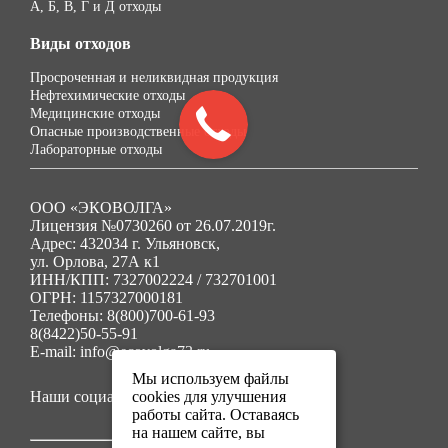
А, Б, В, Г и Д отходы
Виды отходов
Просроченная и неликвидная продукция
Нефтехимические отходы
Медицинские отходы
Опасные производственные отходы
Лабораторные отходы
ООО «ЭКОВОЛГА»
Лицензия №0730260 от 26.07.2019г.
Адрес: 432034 г. Ульяновск,
ул. Орлова, 27А к1
ИНН/КПП: 7327002224 / 732701001
ОГРН: 1157327000181
Телефоны: 8(800)700-61-93
8(8422)50-55-91
E-mail: info@ecovolga73.ru
Мы используем файлы
Наши социальные сети:
cookies для улучшения
работы сайта. Оставаясь
на нашем сайте, вы