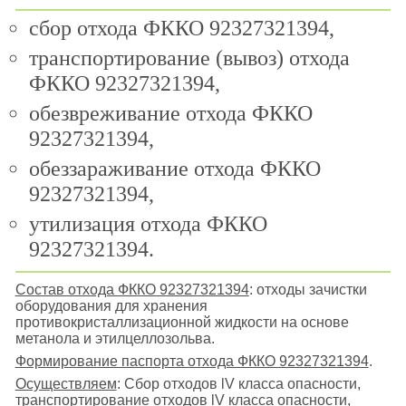
сбор отхода ФККО 92327321394,
транспортирование (вывоз) отхода
ФККО 92327321394,
обезвреживание отхода ФККО
92327321394,
обеззараживание отхода ФККО
92327321394,
утилизация отхода ФККО
92327321394.
Состав отхода ФККО 92327321394
: отходы зачистки
оборудования для хранения
противокристаллизационной жидкости на основе
метанола и этилцеллозольва.
Формирование паспорта отхода ФККО 92327321394
.
Осуществляем
: Сбор отходов lV класса опасности,
транспортирование отходов lV класса опасности,