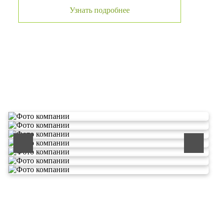
Узнать подробнее
О компании по утилизации
отходов ООО Эковолга
ООО «ЭКОВОЛГА» является современной и
быстроразвивающейся компанией, которая уже
зарекомендовала себя как надежный и честный подрядчик в
сфере сбора и обезвреживания отходов.