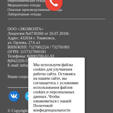
Нефтехимические отходы
Медицинские отходы
Опасные производственные отходы
Лабораторные отходы
ООО «ЭКОВОЛГА»
Лицензия №0730260 от 26.07.2019г.
Адрес: 432034 г. Ульяновск,
ул. Орлова, 27А к1
ИНН/КПП: 7327002224 / 732701001
ОГРН: 1157327000181
Телефоны: 8(800)700-61-93
8(8422)50-55-91
Мы используем файлы
E-mail: info@ecovolga73.ru
cookies для улучшения
работы сайта. Оставаясь
Наши социальные сети:
на нашем сайте, вы
соглашаетесь с условиями
использования файлов
cookies и персональных
данных. Чтобы
ознакомиться с нашей
Политикой
конфиденциальности
© Copyright 2025. Все права защищены.