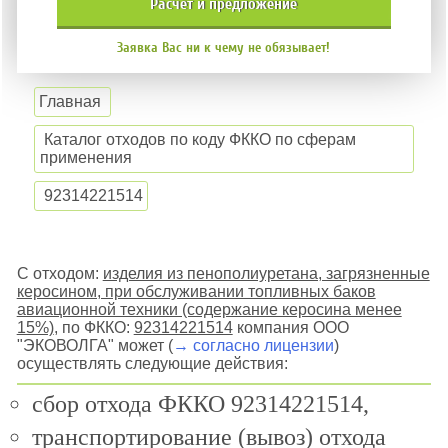
расчёт и
предложение
Заявка Вас ни к чему не обязывает!
Главная
Каталог отходов по коду ФККО по сферам
применения
92314221514
С отходом:
изделия из пенополиуретана, загрязненные
керосином, при обслуживании топливных баков
авиационной техники (содержание керосина менее
15%)
, по ФККО:
92314221514
компания ООО
"ЭКОВОЛГА" может (
→ согласно лицензии
)
осуществлять следующие действия:
сбор отхода ФККО 92314221514,
транспортирование (вывоз) отхода