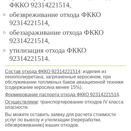
ФККО 92314221514,
обезвреживание отхода ФККО
92314221514,
обеззараживание отхода ФККО
92314221514,
утилизация отхода ФККО
92314221514.
Состав отхода ФККО 92314221514
: изделия из
пенополиуретана, загрязненные керосином, при
обслуживании топливных баков авиационной техники
(содержание керосина менее 15%).
Формирование паспорта отхода ФККО 92314221514
.
Осуществляем
: транспортирование отходов lV класса
опасности.
Вы можете оставить заявку для расчета стоимости
услуг по вывозу и утилизации (переработки,
обезвреживанию) ваших отходов.