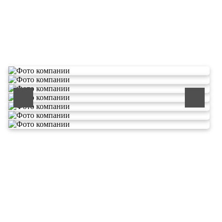
О компании по утилизации
отходов ООО Эковолга
ООО «ЭКОВОЛГА» является современной и
быстроразвивающейся компанией, которая уже
зарекомендовала себя как надежный и честный подрядчик в
сфере сбора и обезвреживания отходов.
Деятельность нашей компании - лицензируемая,
наша
Лицензия № 073 0260 от 26.07.2019г., Приказ
Росприроднадзора №463 от 26.07.2019г.
В числе наших клиентов есть такие компании как ОАО
«ЛУКОЙЛ-Ухтанефтепереработка», ООО…