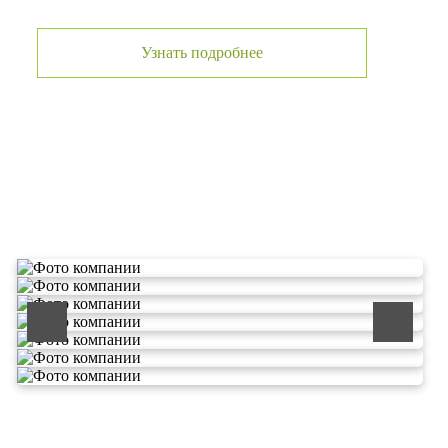
Узнать подробнее
О компании по утилизации
отходов ООО Эковолга
ООО «ЭКОВОЛГА» является современной и
быстроразвивающейся компанией, которая уже
зарекомендовала себя как надежный и честный подрядчик в
сфере сбора и обезвреживания отходов.