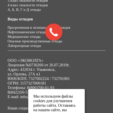
3 класс опасности отходов
4 класс опасности отходов
А, Б, В, Г и Д отходы
Виды отходов
Просроченная и неликвидная продукция
Нефтехимические отходы
Медицинские отходы
Опасные производственные отходы
Лабораторные отходы
ООО «ЭКОВОЛГА»
Лицензия №0730260 от 26.07.2019г.
Адрес: 432034 г. Ульяновск,
ул. Орлова, 27А к1
ИНН/КПП: 7327002224 / 732701001
ОГРН: 1157327000181
Телефоны: 8(800)700-61-93
8(8422)50-55-91
Мы используем файлы
E-mail: info@ecovolga73.ru
cookies для улучшения
работы сайта. Оставаясь
Наши социальные сети:
на нашем сайте, вы