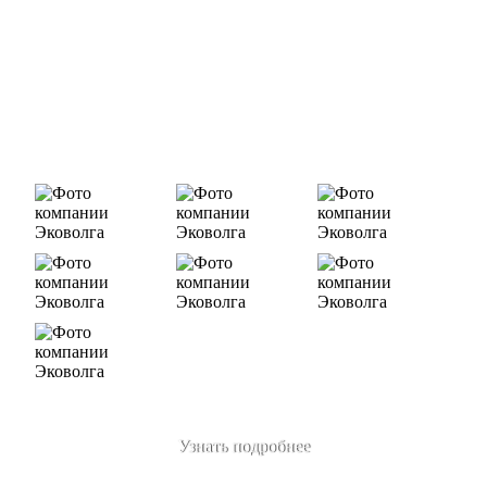
Деятельность нашей компании - лицензируемая,
наша
Лицензия № 073 0260 от 26.07.2019г., Приказ
Росприроднадзора №463 от 26.07.2019г.
В числе наших клиентов есть такие компании как ОАО
«ЛУКОЙЛ-Ухтанефтепереработка», ООО…
Узнать подробнее