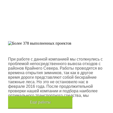
Более 378 выполненных
проектов
Шлюмберже Лоджелко ИНК
При работе с данной компанией мы столкнулись с
проблемой непосредственного вывоза отходов с
районов Крайнего Севера. Работы проводятся во
времена открытия зимников, так как в другое
время дороги представляют собой бескрайние
таежные леса. Но это не остановило нас в
феврале 2016 года. После продолжительной
проверки нашей компании и подбора наиболее
оптимального транспортного средства, мы
помогли данной компании.
Eщё работы
Хочется также отметить, что…