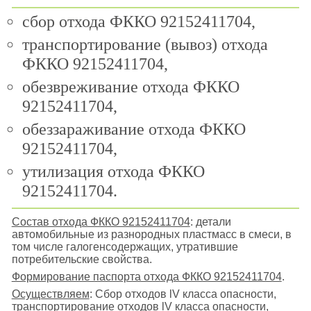
сбор отхода ФККО 92152411704,
транспортирование (вывоз) отхода
ФККО 92152411704,
обезвреживание отхода ФККО
92152411704,
обеззараживание отхода ФККО
92152411704,
утилизация отхода ФККО
92152411704.
Состав отхода ФККО 92152411704
: детали
автомобильные из разнородных пластмасс в смеси, в
том числе галогенсодержащих, утратившие
потребительские свойства.
Формирование паспорта отхода ФККО 92152411704
.
Осуществляем
: Сбор отходов lV класса опасности,
транспортирование отходов lV класса опасности,