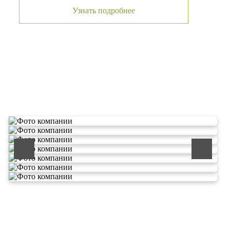
Узнать подробнее
О компании по утилизации
отходов ООО Эковолга
ООО «ЭКОВОЛГА» является современной и
быстроразвивающейся компанией, которая уже
зарекомендовала себя как надежный и честный подрядчик в
сфере сбора и обезвреживания отходов.