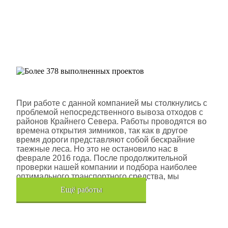
Более 378 выполненных
проектов
Шлюмберже Лоджелко ИНК
При работе с данной компанией мы столкнулись с
проблемой непосредственного вывоза отходов с
районов Крайнего Севера. Работы проводятся во
времена открытия зимников, так как в другое
время дороги представляют собой бескрайние
таежные леса. Но это не остановило нас в
феврале 2016 года. После продолжительной
проверки нашей компании и подбора наиболее
оптимального транспортного средства, мы
помогли данной компании.
Eщё работы
Хочется также отметить, что…