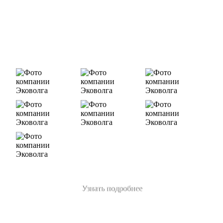
Деятельность нашей компании - лицензируемая,
наша
Лицензия № 073 0260 от 26.07.2019г., Приказ
Росприроднадзора №463 от 26.07.2019г.
В числе наших клиентов есть такие компании как ОАО
«ЛУКОЙЛ-Ухтанефтепереработка», ООО…
Узнать подробнее