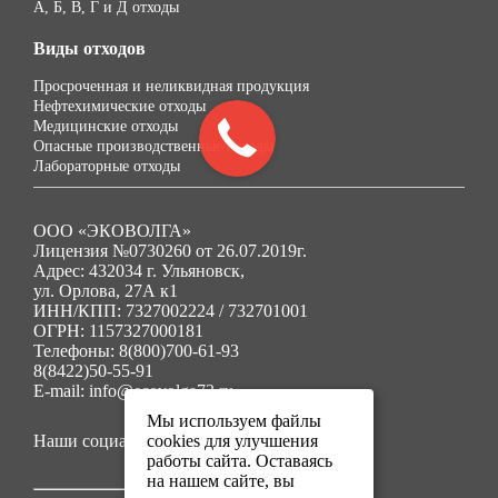
А, Б, В, Г и Д отходы
Виды отходов
Просроченная и неликвидная продукция
Нефтехимические отходы
Медицинские отходы
Опасные производственные отходы
Лабораторные отходы
ООО «ЭКОВОЛГА»
Лицензия №0730260 от 26.07.2019г.
Адрес: 432034 г. Ульяновск,
ул. Орлова, 27А к1
ИНН/КПП: 7327002224 / 732701001
ОГРН: 1157327000181
Телефоны: 8(800)700-61-93
8(8422)50-55-91
E-mail: info@ecovolga73.ru
Мы используем файлы
Наши социальные сети:
cookies для улучшения
работы сайта. Оставаясь
на нашем сайте, вы