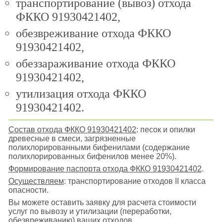
транспортирование (вывоз) отхода
ФККО 91930421402,
обезвреживание отхода ФККО
91930421402,
обеззараживание отхода ФККО
91930421402,
утилизация отхода ФККО
91930421402.
Состав отхода ФККО 91930421402
: песок и опилки
древесные в смеси, загрязненные
полихлорированными бифенилами (содержание
полихлорированных бифенилов менее 20%).
Формирование паспорта отхода ФККО 91930421402
.
Осуществляем
: транспортирование отходов II класса
опасности.
Вы можете оставить заявку для расчета стоимости
услуг по вывозу и утилизации (переработки,
обезвреживанию) ваших отходов.