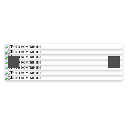
О компании по утилизации
отходов ООО Эковолга
ООО «ЭКОВОЛГА» является современной и
быстроразвивающейся компанией, которая уже
зарекомендовала себя как надежный и честный подрядчик в
сфере сбора и обезвреживания отходов.
Деятельность нашей компании - лицензируемая,
наша
Лицензия № 073 0260 от 26.07.2019г., Приказ
Росприроднадзора №463 от 26.07.2019г.
В числе наших клиентов есть такие компании как ОАО