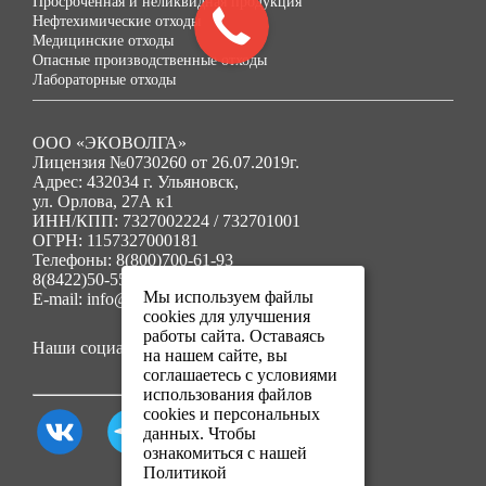
Просроченная и неликвидная продукция
Нефтехимические отходы
Медицинские отходы
Опасные производственные отходы
Лабораторные отходы
ООО «ЭКОВОЛГА»
Лицензия №0730260 от 26.07.2019г.
Адрес: 432034 г. Ульяновск,
ул. Орлова, 27А к1
ИНН/КПП: 7327002224 / 732701001
ОГРН: 1157327000181
Телефоны: 8(800)700-61-93
8(8422)50-55-91
Мы используем файлы
E-mail: info@ecovolga73.ru
cookies для улучшения
работы сайта. Оставаясь
Наши социальные сети:
на нашем сайте, вы
соглашаетесь с условиями
использования файлов
cookies и персональных
данных. Чтобы
ознакомиться с нашей
Политикой