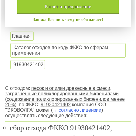
расчёт и
предложение
Заявка Вас ни к чему не обязывает!
Главная
Каталог отходов по коду ФККО по сферам
применения
91930421402
С отходом:
песок и опилки древесные в смеси,
загрязненные полихлорированными бифенилами
(содержание полихлорированных бифенилов менее
20%)
, по ФККО:
91930421402
компания ООО
"ЭКОВОЛГА" может (
→ согласно лицензии
)
осуществлять следующие действия:
сбор отхода ФККО 91930421402,