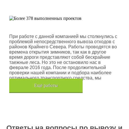
проектов
Шлюмберже Лоджелко ИНК
При работе с данной компанией мы столкнулись с
проблемой непосредственного вывоза отходов с
районов Крайнего Севера. Работы проводятся во
времена открытия зимников, так как в другое
время дороги представляют собой бескрайние
таежные леса. Но это не остановило нас в
феврале 2016 года. После продолжительной
проверки нашей компании и подбора наиболее
оптимального транспортного средства, мы
помогли данной компании.
Eщё работы
Хочется также отметить, что…
Ответы на вопросы по вывозу и