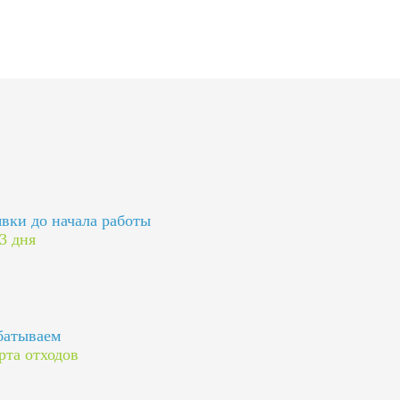
явки до начала работы
 3 дня
батываем
рта отходов