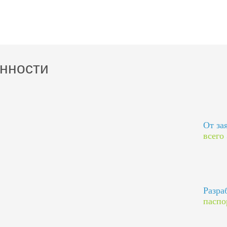
нности
От за
всего
Разра
паспо