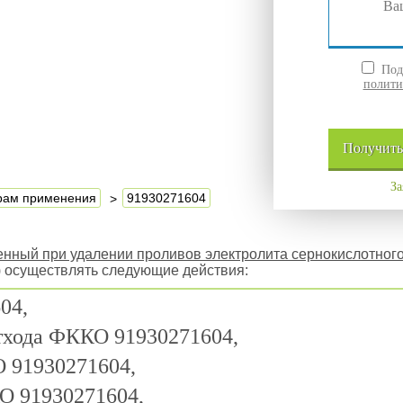
Подт
полити
Получит
За
ерам применения
91930271604
енный при удалении проливов электролита сернокислотног
) осуществлять следующие действия:
04,
отхода ФККО 91930271604,
 91930271604,
О 91930271604,