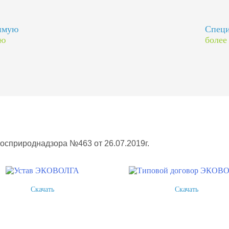
димую
Специ
ию
более
Росприроднадзора №463 от 26.07.2019г.
Скачать
Скачать