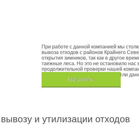
оектов
Шлюмберже Лоджелко ИНК
При работе с данной компанией мы столк
вывоза отходов с районов Крайнего Севе
открытия зимников, так как в другое вре
таежные леса. Но это не остановило нас 
продолжительной проверки нашей компан
транспортного средства, мы помогли дан
Eщё работы
Хочется также отметить, что…
 вывозу и утилизации отходов