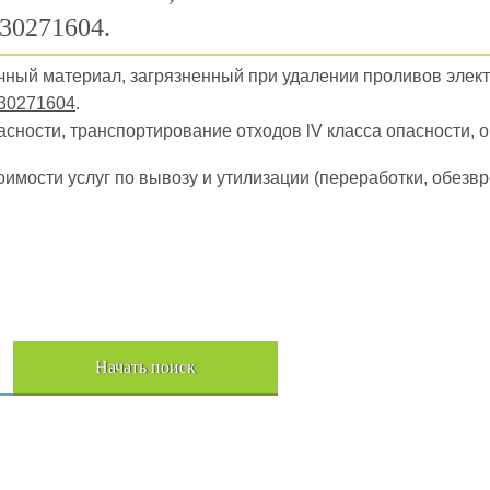
30271604.
очный материал, загрязненный при удалении проливов элект
30271604
.
пасности, транспортирование отходов lV класса опасности, 
оимости услуг по вывозу и утилизации (переработки, обез
Начать поиск
Пере