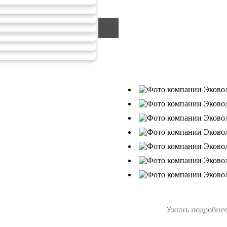
ООО «ЭКОВОЛГА» являетс
компанией, которая уже за
подрядчик в сфере сбора и
Деятельность нашей компа
от 26.07.2019г., Приказ Р
В числе наших клиентов 
Ухтанефтепереработка»,
Узнать подробнее