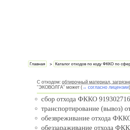
Главная
Каталог отходов по коду ФККО по сф
С отходом:
обтирочный материал, загрязн
"ЭКОВОЛГА" может (
→ согласно лицензии
сбор отхода ФККО 919302716
транспортирование (вывоз) 
обезвреживание отхода ФККО
обеззараживание отхода ФКК