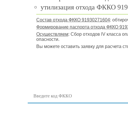
утилизация отхода ФККО 919
Состав отхода ФККО 91930271604
: обтир
Формирование паспорта отхода ФККО 919
Осуществляем
: Сбор отходов lV класса о
опасности.
Вы можете оставить заявку для расчета ст
Поиск отходов по коду ФККО