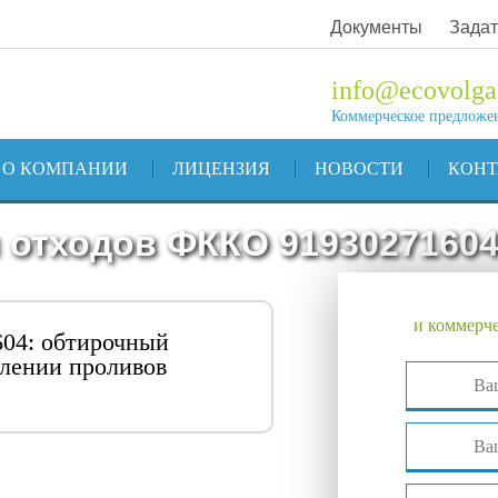
Документы
Задат
info@ecovolga
Коммерческое предложе
О КОМПАНИИ
ЛИЦЕНЗИЯ
НОВОСТИ
КОН
 отходов ФККО 9193027160
и коммерче
04: обтирочный
алении проливов