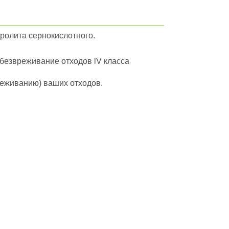
ролита сернокислотного.
обезвреживание отходов lV класса
вреживанию) ваших отходов.
йти в полный каталог отходов