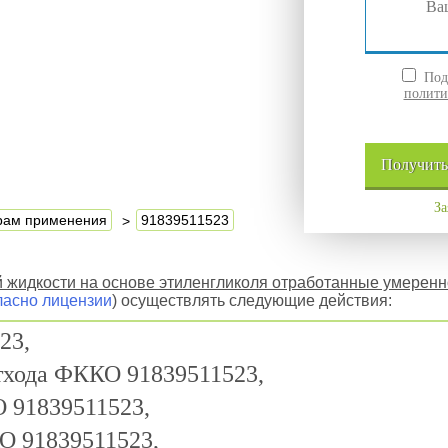
Подт
полити
Получит
За
ерам применения
91839511523
 жидкости на основе этиленгликоля отработанные умерен
ласно лицензии
) осуществлять следующие действия:
23,
отхода ФККО 91839511523,
 91839511523,
О 91839511523,