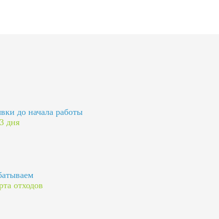
явки до начала работы
 3 дня
батываем
рта отходов