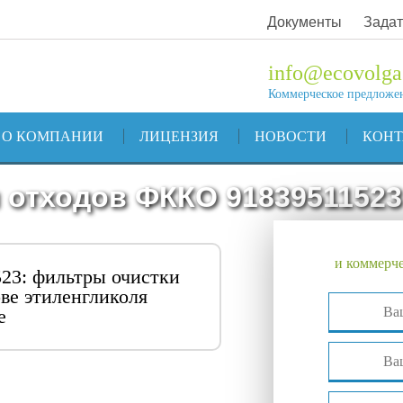
Документы
Задат
info@ecovolga
Коммерческое предложе
О КОМПАНИИ
ЛИЦЕНЗИЯ
НОВОСТИ
КОН
 отходов ФККО 91839511523
и коммерче
23: фильтры очистки
ве этиленгликоля
е