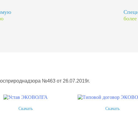
димую
Специ
ию
более
Росприроднадзора №463 от 26.07.2019г.
Скачать
Скачать