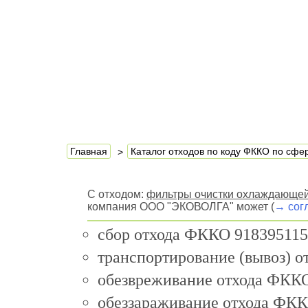
Главная
Каталог отходов по коду ФККО по сф
С отходом:
фильтры очистки охлаждающей
компания ООО "ЭКОВОЛГА" может (
→ сог
сбор отхода ФККО 918395115
транспортирование (вывоз) 
обезвреживание отхода ФККО
обеззараживание отхода ФКК