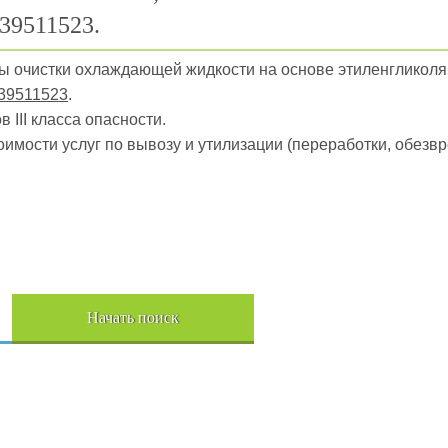
39511523.
ры очистки охлаждающей жидкости на основе этиленгликол
39511523
.
 III класса опасности.
оимости услуг по вывозу и утилизации (переработки, обез
Начать поиск
Пере