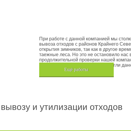
оектов
Шлюмберже Лоджелко ИНК
При работе с данной компанией мы столк
вывоза отходов с районов Крайнего Севе
открытия зимников, так как в другое вре
таежные леса. Но это не остановило нас 
продолжительной проверки нашей компан
транспортного средства, мы помогли дан
Eщё работы
Хочется также отметить, что…
 вывозу и утилизации отходов