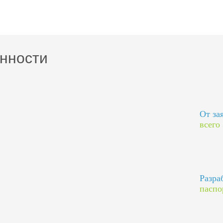
нности
От за
всего
Разра
паспо