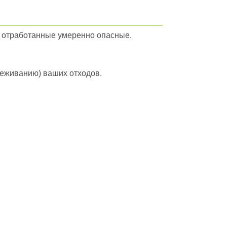
я отработанные умеренно опасные.
вреживанию) ваших отходов.
йти в полный каталог отходов