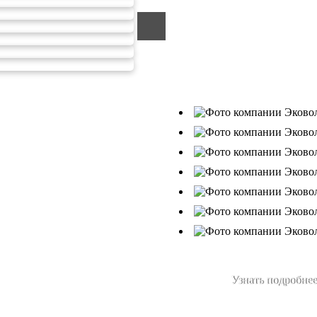
компанией, которая уже за
подрядчик в сфере сбора и
Деятельность нашей компа
от 26.07.2019г., Приказ Р
В числе наших клиентов 
Ухтанефтепереработка»,
Узнать подробнее