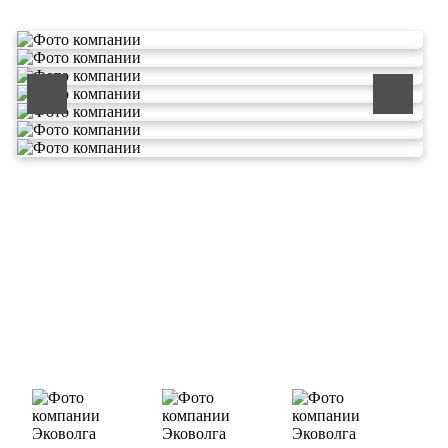
ООО «ЭКОВОЛГА» является современной и
быстроразвивающейся компанией, которая уже
зарекомендовала себя как надежный и честный подрядчик в
сфере сбора и обезвреживания отходов.
Деятельность нашей компании - лицензируемая,
наша
Лицензия № 073 0260 от 26.07.2019г., Приказ
Росприроднадзора №463 от 26.07.2019г.
В числе наших клиентов есть такие компании как ОАО
«ЛУКОЙЛ-Ухтанефтепереработка», ООО…