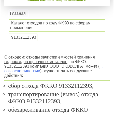
Главная
Каталог отходов по коду ФККО по сферам
применения
91332112393
С отходом:
отходы зачистки емкостей хранения
гидроксидов щелочных металлов
, по ФККО:
91332112393
компания ООО "ЭКОВОЛГА" может (
→
согласно лицензии
) осуществлять следующие
действия:
сбор отхода ФККО 91332112393,
транспортирование (вывоз) отхода
ФККО 91332112393,
обезвреживание отхода ФККО