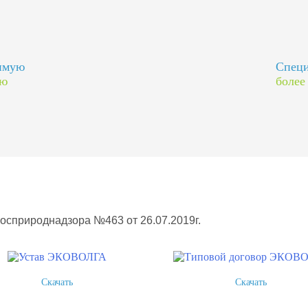
димую
Специ
ию
более
Росприроднадзора №463 от 26.07.2019г.
Скачать
Скачать