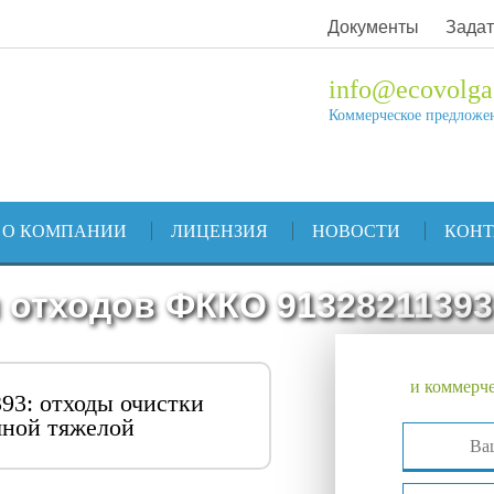
Документы
Задат
info@ecovolga
Коммерческое предложе
О КОМПАНИИ
ЛИЦЕНЗИЯ
НОВОСТИ
КОН
 отходов ФККО 91328211393
и коммерче
93: отходы очистки
яной тяжелой