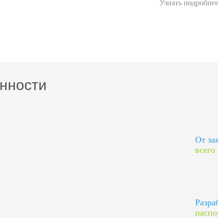
Узнать подробнее
нности
От за
всего
Разра
паспо