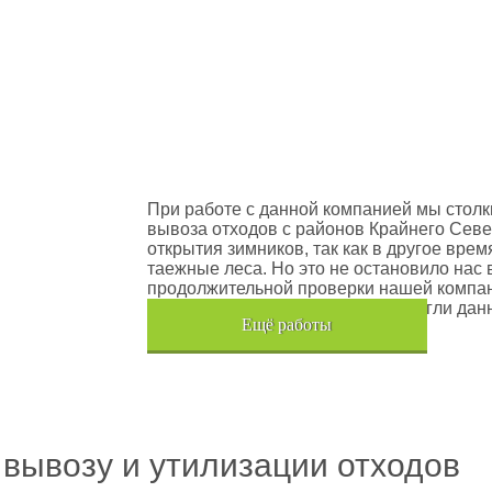
оектов
Шлюмберже Лоджелко ИНК
При работе с данной компанией мы столк
вывоза отходов с районов Крайнего Севе
открытия зимников, так как в другое вре
таежные леса. Но это не остановило нас 
продолжительной проверки нашей компан
транспортного средства, мы помогли дан
Eщё работы
Хочется также отметить, что…
 вывозу и утилизации отходов