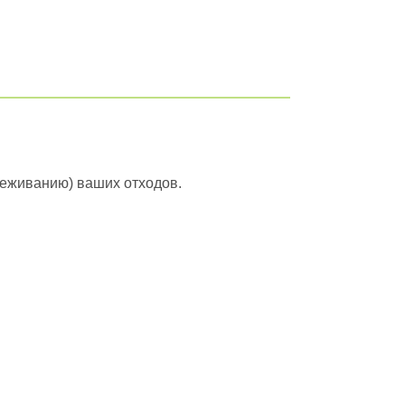
вреживанию) ваших отходов.
йти в полный каталог отходов