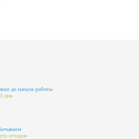
явки до начала работы
 3 дня
батываем
рта отходов