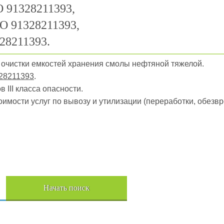
 91328211393,
О 91328211393,
28211393.
ы очистки емкостей хранения смолы нефтяной тяжелой.
28211393
.
 III класса опасности.
оимости услуг по вывозу и утилизации (переработки, обез
Начать поиск
Пере