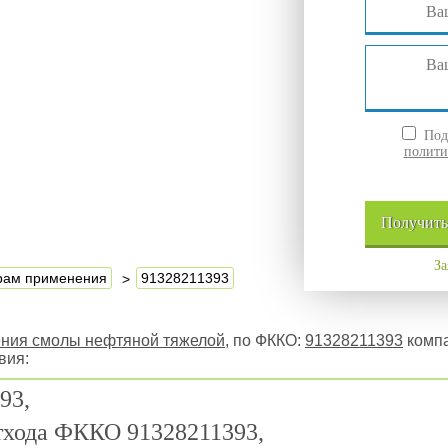
Подт
полити
Получит
За
ерам применения
91328211393
ения смолы нефтяной тяжелой
, по ФККО:
91328211393
компа
вия:
93,
отхода ФККО 91328211393,