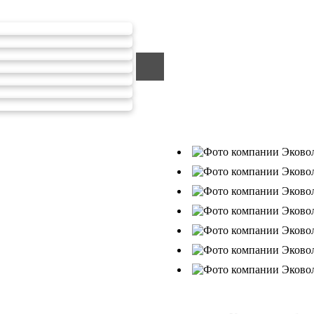
ООО «ЭКОВОЛГА» являетс
компанией, которая уже за
подрядчик в сфере сбора и
Деятельность нашей компа
от 26.07.2019г., Приказ Р
В числе наших клиентов 
Ухтанефтепереработка»,