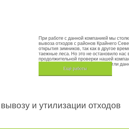
оектов
Шлюмберже Лоджелко ИНК
При работе с данной компанией мы столк
вывоза отходов с районов Крайнего Севе
открытия зимников, так как в другое вре
таежные леса. Но это не остановило нас 
продолжительной проверки нашей компан
транспортного средства, мы помогли дан
Eщё работы
Хочется также отметить, что…
 вывозу и утилизации отходов