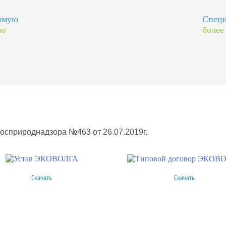
димую
Специ
ию
более
Росприроднадзора №463 от 26.07.2019г.
Скачать
Скачать