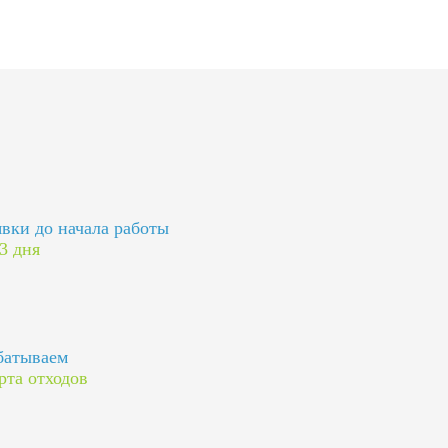
явки до начала работы
 3 дня
батываем
рта отходов