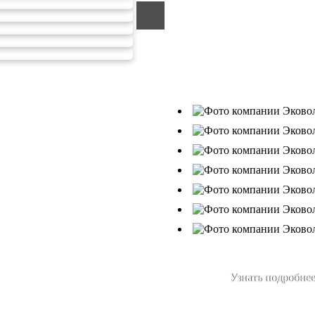
обезвреживания отходов.
Деятельность нашей компани
26.07.2019г., Приказ Росприрод
В числе наших клиентов есть
Ухтанефтепереработка», ООО…
Узнать подробнее