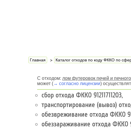
Главная
Каталог отходов по коду ФККО по сф
С отходом:
лом футеровок печей и печног
может (
→ согласно лицензии
) осуществля
сбор отхода ФККО 91211711203,
транспортирование (вывоз) отхо
обезвреживание отхода ФККО 912
обеззараживание отхода ФККО 91