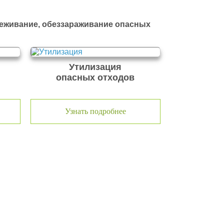
реживание, обеззараживание опасных
Утилизация
опасных отходов
Узнать подробнее
временной и быстроразвивающейся компанией, которая
к надежный и честный подрядчик в сфере сбора и