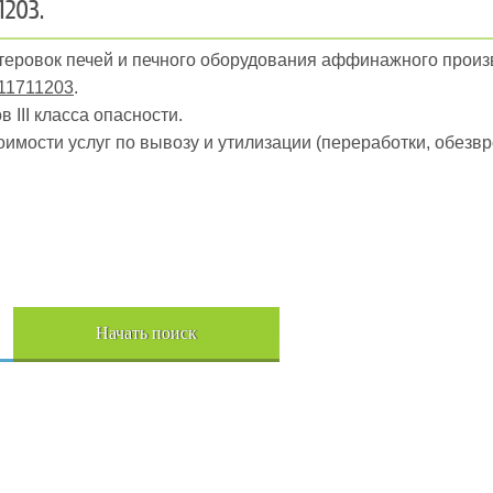
1203.
утеровок печей и печного оборудования аффинажного произ
11711203
.
 III класса опасности.
оимости услуг по вывозу и утилизации (переработки, обез
Пер
Начать поиск