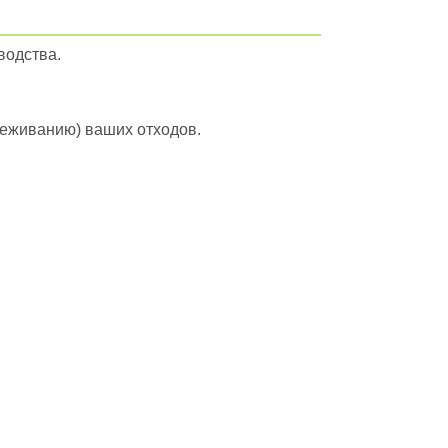
водства.
вреживанию) ваших отходов.
ейти в полный каталог отходов