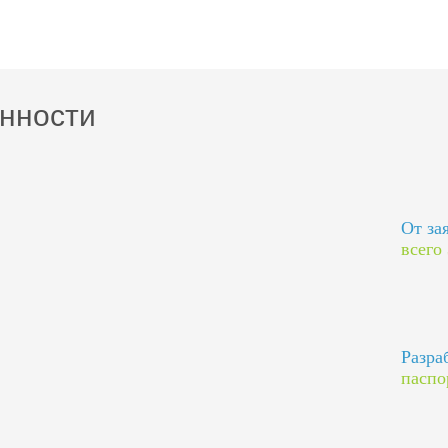
нности
От за
всего
Разра
паспо