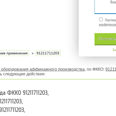
Подтвер
конфиденци
Получит
За
ерам применения
91211711203
о оборудования аффинажного производства
, по ФККО:
9121
ть следующие действия:
да ФККО 91211711203,
11711203,
211711203,