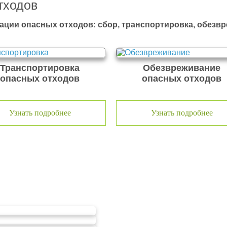
тходов
ации опасных отходов: сбор, транспортировка, обезв
Транспортировка
Обезвреживание
опасных отходов
опасных отходов
Узнать подробнее
Узнать подробнее
тходов ООО Эковолга
ООО «ЭКОВОЛГА» является со
уже зарекомендовала себя ка