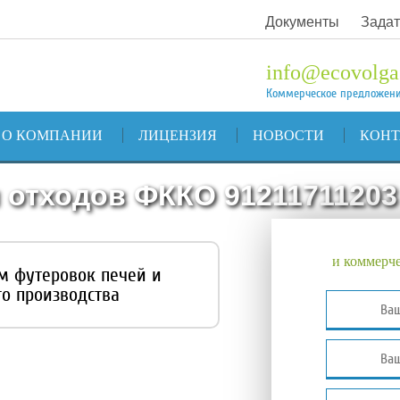
Документы
Задат
info@ecovolga
Коммерческое предложен
О КОМПАНИИ
ЛИЦЕНЗИЯ
НОВОСТИ
КОН
 отходов ФККО 91211711203
и коммерче
ом футеровок печей и
о производства