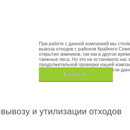
оектов
Шлюмберже Лоджелко ИНК
При работе с данной компанией мы столк
вывоза отходов с районов Крайнего Севе
открытия зимников, так как в другое вре
таежные леса. Но это не остановило нас 
продолжительной проверки нашей компан
транспортного средства, мы помогли дан
Eщё работы
Хочется также отметить, что…
 вывозу и утилизации отходов