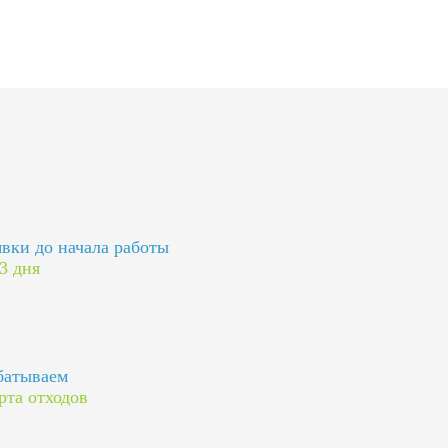
явки до начала работы
 3 дня
батываем
рта отходов