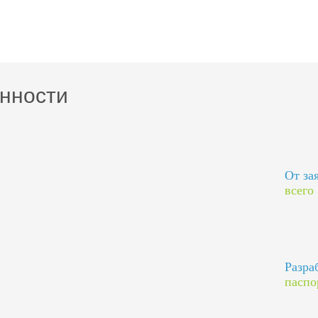
нности
От за
всего
Разра
паспо