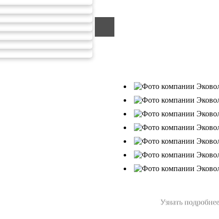
ООО «ЭКОВОЛГА» являетс
компанией, которая уже за
подрядчик в сфере сбора и
Деятельность нашей компа
от 26.07.2019г., Приказ Р
В числе наших клиентов 
Ухтанефтепереработка»,
Узнать подробнее