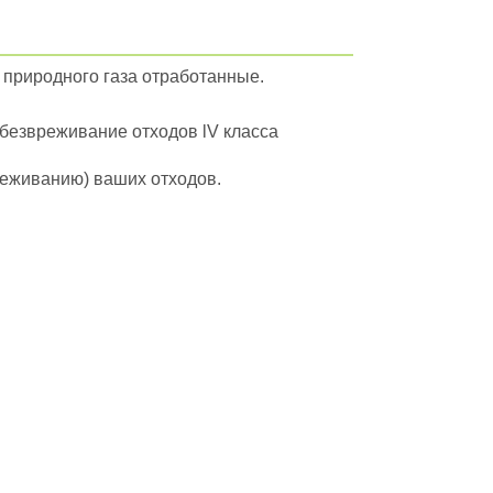
 природного газа отработанные.
обезвреживание отходов lV класса
вреживанию) ваших отходов.
йти в полный каталог отходов