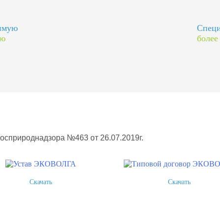
димую
Специ
ию
более
Росприроднадзора №463 от 26.07.2019г.
Скачать
Скачать