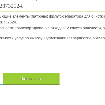
28732524.
рующие элементы (патроны) фильтр-сепаратора для очистки
28732524
.
пасности, транспортирование отходов lV класса опасности, 
оимости услуг по вывозу и утилизации (переработки, обез
Начать поиск
Пере