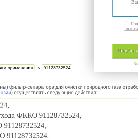
Подт
полити
Получит
За
ерам применения
91128732524
ы) фильтр-сепаратора для очистки природного газа отраб
ензии
) осуществлять следующие действия:
24,
отхода ФККО 91128732524,
 91128732524,
О 91128732524,