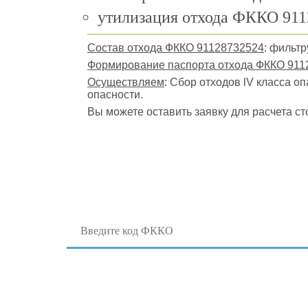
утилизация отхода ФККО 911
Состав отхода ФККО 91128732524
: фильт
Формирование паспорта отхода ФККО 911
Осуществляем
: Сбор отходов lV класса о
опасности.
Вы можете оставить заявку для расчета ст
Поиск отходов по коду ФККО