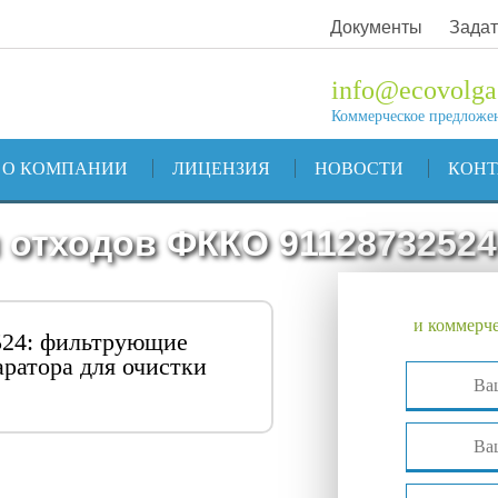
Документы
Задат
info@ecovolga
Коммерческое предложе
О КОМПАНИИ
ЛИЦЕНЗИЯ
НОВОСТИ
КОН
 отходов ФККО 91128732524
и коммерче
524: фильтрующие
аратора для очистки