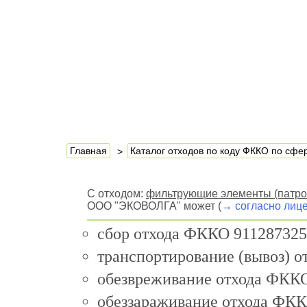
Главная
Каталог отходов по коду ФККО по сф
С отходом:
фильтрующие элементы (патрон
ООО "ЭКОВОЛГА" может (
→ согласно лиц
сбор отхода ФККО 911287325
транспортирование (вывоз) 
обезвреживание отхода ФККО
обеззараживание отхода ФКК