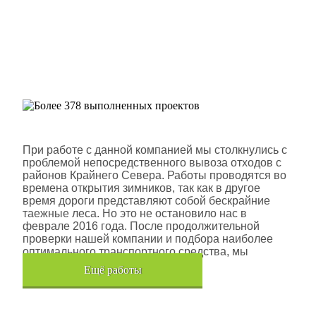
Более 378 выполненных
проектов
Шлюмберже Лоджелко ИНК
При работе с данной компанией мы столкнулись с
проблемой непосредственного вывоза отходов с
районов Крайнего Севера. Работы проводятся во
времена открытия зимников, так как в другое
время дороги представляют собой бескрайние
таежные леса. Но это не остановило нас в
феврале 2016 года. После продолжительной
проверки нашей компании и подбора наиболее
оптимального транспортного средства, мы
помогли данной компании.
Eщё работы
Хочется также отметить, что…