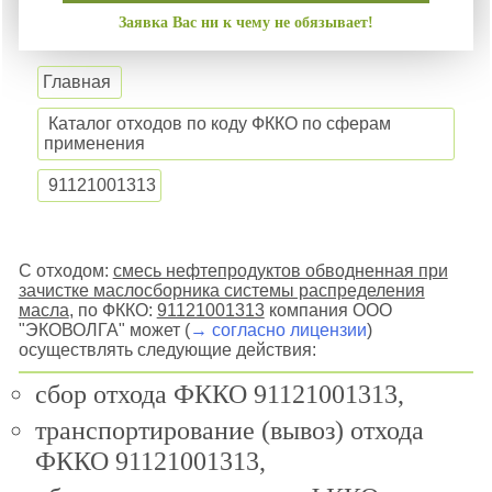
Заявка Вас ни к чему не обязывает!
Главная
Каталог отходов по коду ФККО по сферам
применения
91121001313
С отходом:
смесь нефтепродуктов обводненная при
зачистке маслосборника системы распределения
масла
, по ФККО:
91121001313
компания ООО
"ЭКОВОЛГА" может (
→ согласно лицензии
)
осуществлять следующие действия:
сбор отхода ФККО 91121001313,
транспортирование (вывоз) отхода
ФККО 91121001313,