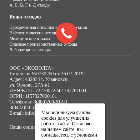
А, Б, В, Г и Д отходы
Виды отходов
Просроченная и неликвидная продукция
Нефтехимические отходы
Медицинские отходы
Опасные производственные отходы
Лабораторные отходы
ООО «ЭКОВОЛГА»
Лицензия №0730260 от 26.07.2019г.
Адрес: 432034 г. Ульяновск,
ул. Орлова, 27А к1
ИНН/КПП: 7327002224 / 732701001
ОГРН: 1157327000181
Телефоны: 8(800)700-61-93
8(8422)50-55-91
Мы используем файлы
E-mail: info@ecovolga73.ru
cookies для улучшения
работы сайта. Оставаясь
Наши социальные сети:
на нашем сайте, вы
соглашаетесь с условиями