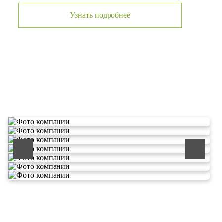
Узнать подробнее
О компании по утилизации
отходов ООО Эковолга
ООО «ЭКОВОЛГА» является современной и
быстроразвивающейся компанией, которая уже
зарекомендовала себя как надежный и честный подрядчик в
сфере сбора и обезвреживания отходов.