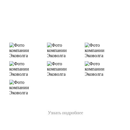
Деятельность нашей компании - лицензируемая,
наша
Лицензия № 073 0260 от 26.07.2019г., Приказ
Росприроднадзора №463 от 26.07.2019г.
В числе наших клиентов есть такие компании как ОАО
«ЛУКОЙЛ-Ухтанефтепереработка», ООО…
Узнать подробнее