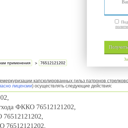
Подт
полити
Получит
За
ерам применения
76512121202
емеркуризации капсюлированных гильз патронов стрелков
ласно лицензии
) осуществлять следующие действия:
02,
отхода ФККО 76512121202,
 76512121202,
О 76512121202,