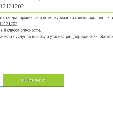
12121202.
ые отходы термической демеркуризации капсюлированных ги
12121202
.
 II класса опасности.
оимости услуг по вывозу и утилизации (переработки, обез
Начать поиск
Пере