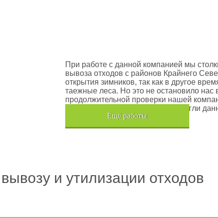
оектов
Шлюмберже Лоджелко ИНК
При работе с данной компанией мы столк
вывоза отходов с районов Крайнего Севе
открытия зимников, так как в другое вре
таежные леса. Но это не остановило нас 
продолжительной проверки нашей компан
транспортного средства, мы помогли дан
Eщё работы
Хочется также отметить, что…
 вывозу и утилизации отходов