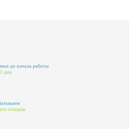
явки до начала работы
 3 дня
батываем
рта отходов