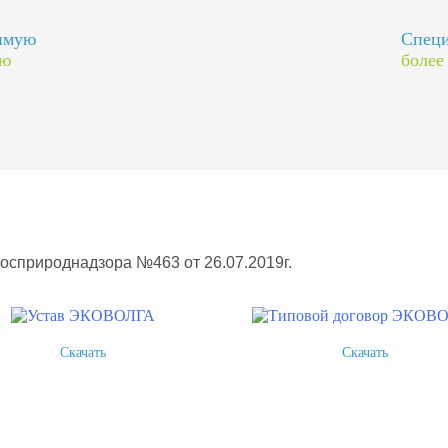
димую
Специ
ию
более
Росприроднадзора №463 от 26.07.2019г.
Скачать
Скачать