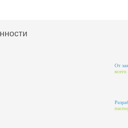
нности
От за
всего
Разра
паспо