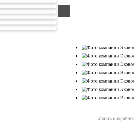
компанией, которая уже за
подрядчик в сфере сбора и
Деятельность нашей компа
от 26.07.2019г., Приказ Р
В числе наших клиентов 
Ухтанефтепереработка»,
Узнать подробнее