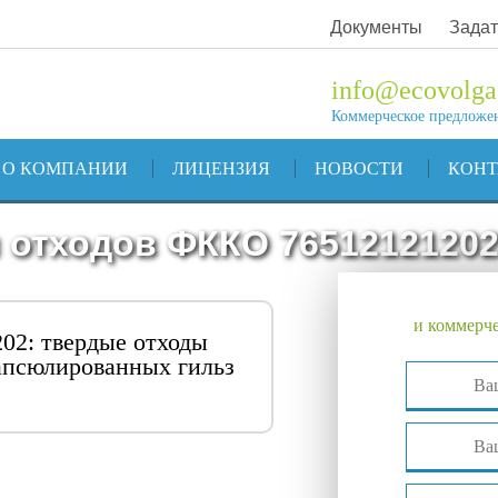
Документы
Задат
info@ecovolga
Коммерческое предложе
О КОМПАНИИ
ЛИЦЕНЗИЯ
НОВОСТИ
КОН
 отходов ФККО 7651212120
и коммерче
02: твердые отходы
апсюлированных гильз