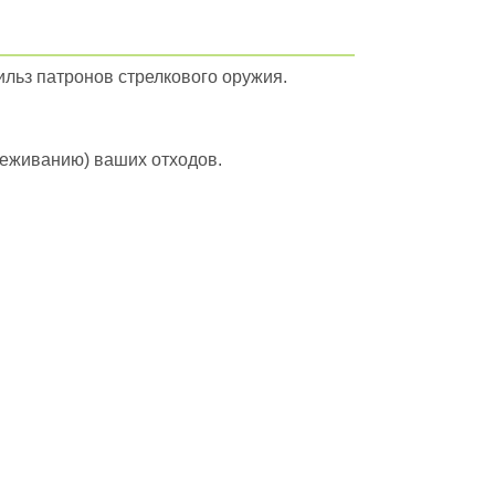
льз патронов стрелкового оружия.
вреживанию) ваших отходов.
йти в полный каталог отходов