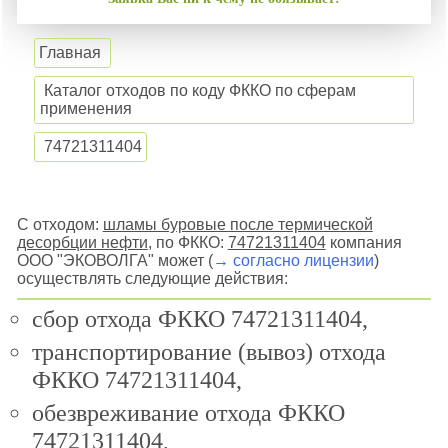
Главная
Каталог отходов по коду ФККО по сферам
применения
74721311404
С отходом:
шламы буровые после термической
десорбции нефти
, по ФККО:
74721311404
компания
ООО "ЭКОВОЛГА" может (
→ согласно лицензии
)
осуществлять следующие действия:
сбор отхода ФККО 74721311404,
транспортирование (вывоз) отхода
ФККО 74721311404,
обезвреживание отхода ФККО
74721311404,