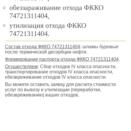
обеззараживание отхода ФККО
74721311404,
утилизация отхода ФККО
74721311404.
Состав отхода ФККО 74721311404
: шламы буровые
после термической десорбции нефти.
Формирование паспорта отхода ФККО 74721311404
.
Осуществляем
: Сбор отходов lV класса опасности,
транспортирование отходов lV класса опасности,
обезвреживание отходов lV класса опасности.
Вы можете оставить заявку для расчета стоимости
услуг по вывозу и утилизации (переработки,
обезвреживанию) ваших отходов.