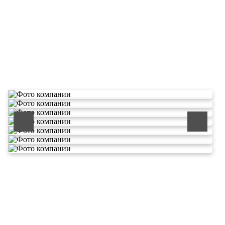
О компании по утилизации
отходов ООО Эковолга
ООО «ЭКОВОЛГА» является современной и
быстроразвивающейся компанией, которая уже
зарекомендовала себя как надежный и честный подрядчик в
сфере сбора и обезвреживания отходов.
Деятельность нашей компании - лицензируемая,
наша
Лицензия № 073 0260 от 26.07.2019г., Приказ
Росприроднадзора №463 от 26.07.2019г.