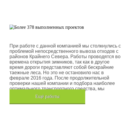
Более 378 выполненных
проектов
Шлюмберже Лоджелко ИНК
При работе с данной компанией мы столкнулись с
проблемой непосредственного вывоза отходов с
районов Крайнего Севера. Работы проводятся во
времена открытия зимников, так как в другое
время дороги представляют собой бескрайние
таежные леса. Но это не остановило нас в
феврале 2016 года. После продолжительной
проверки нашей компании и подбора наиболее
оптимального транспортного средства, мы
помогли данной компании.
Eщё работы
Хочется также отметить, что…