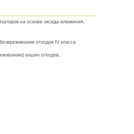
изаторов на основе оксида алюминия,
обезвреживание отходов lV класса
вреживанию) ваших отходов.
ейти в полный каталог отходов