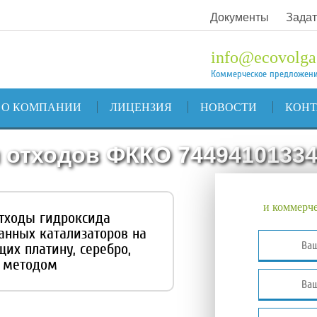
Документы
Задат
info@ecovolga
Коммерческое предложен
О КОМПАНИИ
ЛИЦЕНЗИЯ
НОВОСТИ
КОН
 отходов ФККО 7449410133
и коммерче
отходы гидроксида
анных катализаторов на
их платину, серебро,
м методом