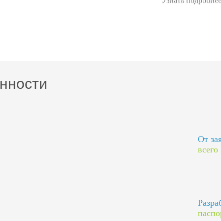
Узнать подробнее
нности
От за
всего
Разра
паспо