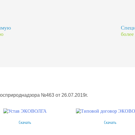
димую
Специ
ию
более
Росприроднадзора №463 от 26.07.2019г.
Скачать
Скачать