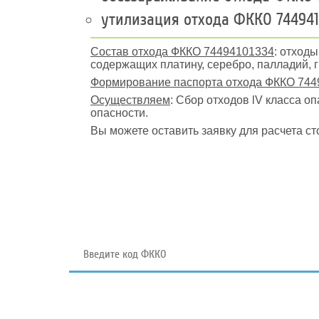
утилизация отхода ФККО 744941
Состав отхода ФККО 74494101334
: отход
содержащих платину, серебро, палладий, 
Формирование паспорта отхода ФККО 744
Осуществляем
: Сбор отходов lV класса о
опасности.
Вы можете оставить заявку для расчета ст
Поиск отходов по коду ФККО