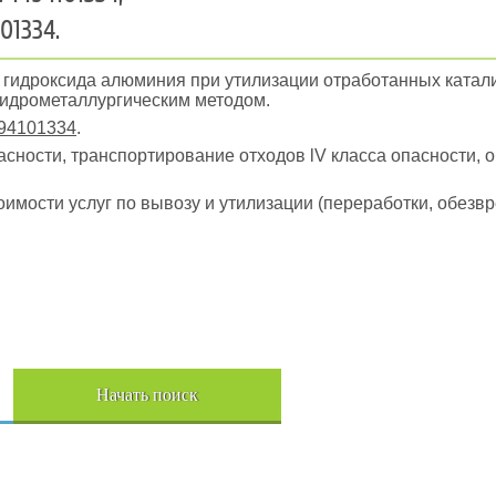
01334.
ы гидроксида алюминия при утилизации отработанных катал
гидрометаллургическим методом.
94101334
.
пасности, транспортирование отходов lV класса опасности, 
оимости услуг по вывозу и утилизации (переработки, обез
Пер
Начать поиск