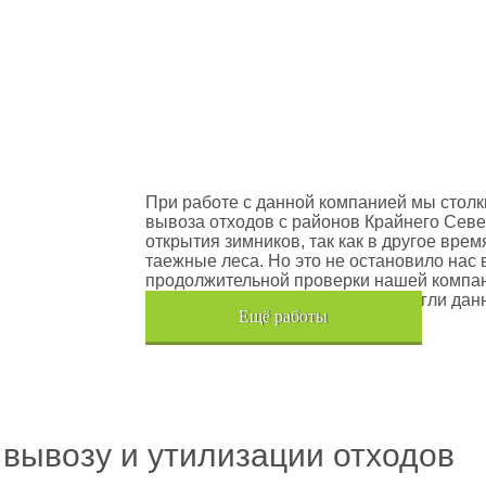
оектов
Шлюмберже Лоджелко ИНК
При работе с данной компанией мы столк
вывоза отходов с районов Крайнего Севе
открытия зимников, так как в другое вре
таежные леса. Но это не остановило нас 
продолжительной проверки нашей компан
транспортного средства, мы помогли дан
Eщё работы
Хочется также отметить, что…
 вывозу и утилизации отходов