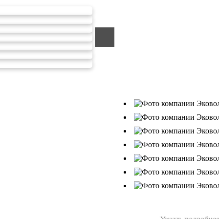
ООО «ЭКОВОЛГА» является со
уже зарекомендовала себя ка
обезвреживания отходов.
Деятельность нашей компани
26.07.2019г., Приказ Росприрод
В числе наших клиентов есть
Ухтанефтепереработка», ООО…