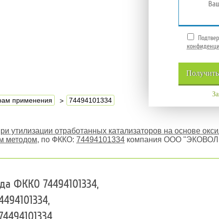
Подтвер
конфиденци
Получит
За
ерам применения
74494101334
ри утилизации отработанных катализаторов на основе окс
им методом
, по ФККО:
74494101334
компания ООО "ЭКОВОЛГ
да ФККО 74494101334,
494101334,
4494101334,