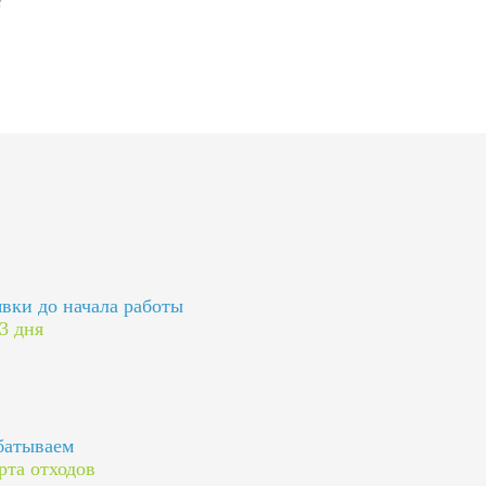
явки до начала работы
 3 дня
батываем
рта отходов