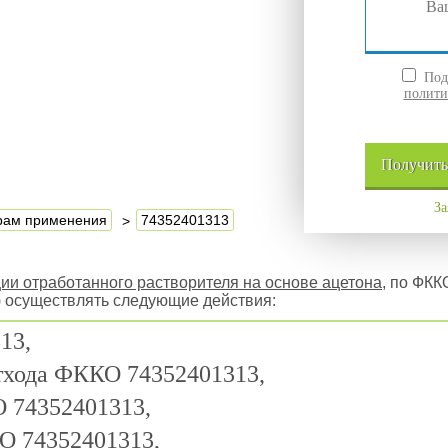
Подт
полити
Получит
За
ерам применения
74352401313
ции отработанного растворителя на основе ацетона
, по ФКК
) осуществлять следующие действия:
13,
отхода ФККО 74352401313,
 74352401313,
О 74352401313,