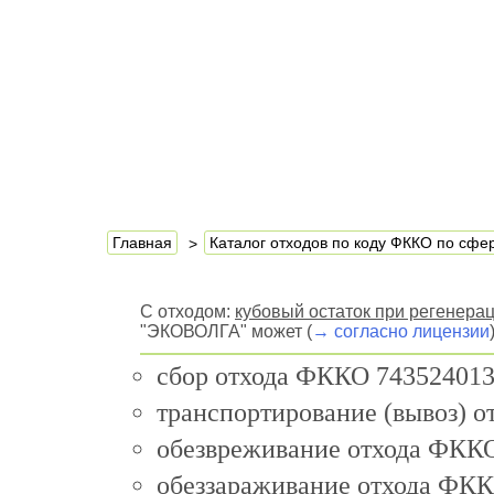
Главная
Каталог отходов по коду ФККО по сф
С отходом:
кубовый остаток при регенера
"ЭКОВОЛГА" может (
→ согласно лицензии
сбор отхода ФККО 743524013
транспортирование (вывоз) 
обезвреживание отхода ФККО
обеззараживание отхода ФКК