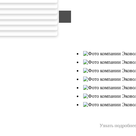
ООО «ЭКОВОЛГА» являетс
компанией, которая уже за
подрядчик в сфере сбора и
Деятельность нашей компа
от 26.07.2019г., Приказ Р
В числе наших клиентов 
Ухтанефтепереработка»,
Узнать подробнее