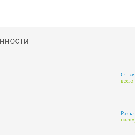
нности
От за
всего
Разра
паспо