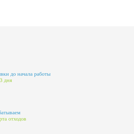
явки до начала работы
 3 дня
батываем
рта отходов