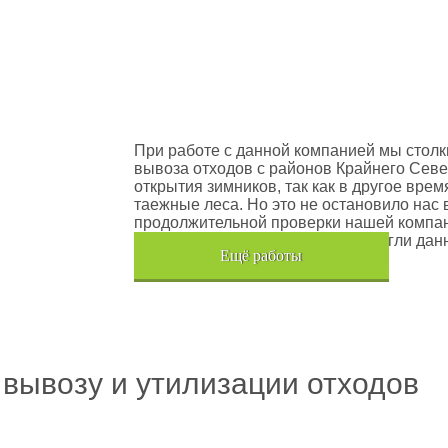
оектов
Шлюмберже Лоджелко ИНК
При работе с данной компанией мы столк
вывоза отходов с районов Крайнего Севе
открытия зимников, так как в другое вре
таежные леса. Но это не остановило нас 
продолжительной проверки нашей компан
транспортного средства, мы помогли дан
Eщё работы
Хочется также отметить, что…
 вывозу и утилизации отходов