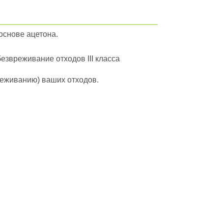
основе ацетона.
безвреживание отходов III класса
вреживанию) ваших отходов.
йти в полный каталог отходов