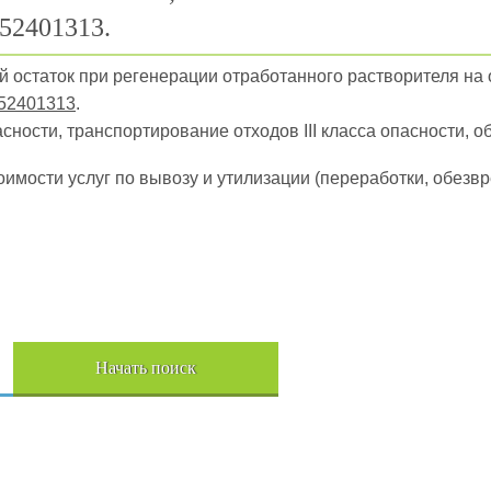
52401313.
ый остаток при регенерации отработанного растворителя на 
52401313
.
пасности, транспортирование отходов III класса опасности, о
оимости услуг по вывозу и утилизации (переработки, обез
Начать поиск
Пере