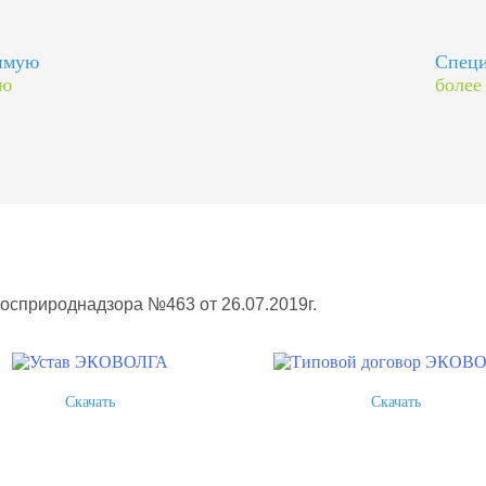
димую
Специ
ию
более
Росприроднадзора №463 от 26.07.2019г.
Скачать
Скачать