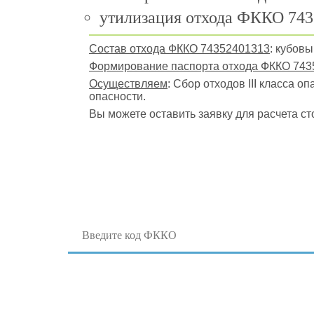
утилизация отхода ФККО 743
Состав отхода ФККО 74352401313
: кубов
Формирование паспорта отхода ФККО 743
Осуществляем
: Сбор отходов III класса о
опасности.
Вы можете оставить заявку для расчета ст
Поиск отходов по коду ФККО