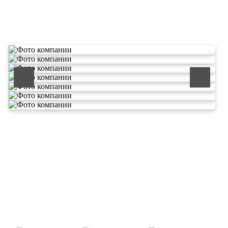
О компании по утилизации
отходов ООО Эковолга
ООО «ЭКОВОЛГА» является современной и
быстроразвивающейся компанией, которая уже
зарекомендовала себя как надежный и честный подрядчик в
сфере сбора и обезвреживания отходов.
Деятельность нашей компании - лицензируемая,
наша
Лицензия № 073 0260 от 26.07.2019г., Приказ
Росприроднадзора №463 от 26.07.2019г.
В числе наших клиентов есть такие компании как ОАО
«ЛУКОЙЛ-Ухтанефтепереработка», ООО…