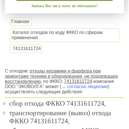
Заявка Вас ни к чему не обязывает!
Главная
Каталог отходов по коду ФККО по сферам
применения
74131611724
С отходом:
отходы керамики и фарфора при
демонтаже техники и оборудования, не подлежащих
восстановлению
, по ФККО:
74131611724
компания
ООО "ЭКОВОЛГА" может (
→ согласно лицензии
)
осуществлять следующие действия:
сбор отхода ФККО 74131611724,
транспортирование (вывоз) отхода
ФККО 74131611724,