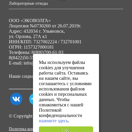
Лабораторные отходы
ООО «ЭКОВОЛГА»
Лицензия №0730260 от 26.07.2019г.
Адрес: 432034 г. Ульяновск,
ул. Орлова, 27А к1
ИНН/КПП: 7327002224 / 732701001
ОГРН: 1157327000181
Телефоны: 8(800)700-61-93
8(8422)50-55-91
Мы используем файлы
E-mail: info@ecovolga73.ru
cookies для улучшения
работы сайта. Оставаясь
Наши социальные сети:
на нашем сайте, вы
соглашаетесь с условиями
использования файлов
cookies и персональных
данных. Чтобы
ознакомиться с нашей
Политикой
конфиденциальности
© Copyright 2025. Все права защищены.
нажмите здесь
.
Политика конфиденциальности
OK