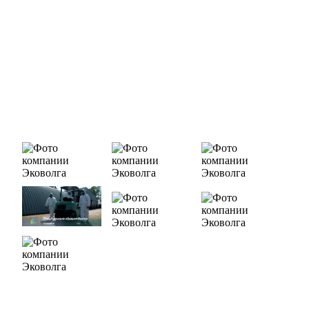
быстроразвивающейся компанией, которая уже
зарекомендовала себя как надежный и честный подрядчик в
сфере сбора и обезвреживания отходов.
Деятельность нашей компании - лицензируемая,
наша
Лицензия № 073 0260 от 26.07.2019г., Приказ
Росприроднадзора №463 от 26.07.2019г.
В числе наших клиентов есть такие компании как ОАО
«ЛУКОЙЛ-Ухтанефтепереработка», ООО…