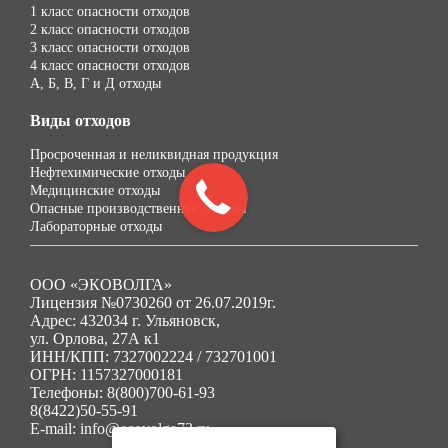
1 класс опасности отходов
2 класс опасности отходов
3 класс опасности отходов
4 класс опасности отходов
А, Б, В, Г и Д отходы
Виды отходов
Просроченная и неликвидная продукция
Нефтехимические отходы
Медицинские отходы
Опасные производственные отходы
Лабораторные отходы
ООО «ЭКОВОЛГА»
Лицензия №0730260 от 26.07.2019г.
Адрес: 432034 г. Ульяновск,
ул. Орлова, 27А к1
ИНН/КПП: 7327002224 / 732701001
ОГРН: 1157327000181
Телефоны: 8(800)700-61-93
8(8422)50-55-91
E-mail: info@ecovolga73.ru