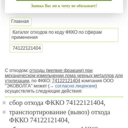
Заявка Вас ни к чему не обязывает!
Главная
Каталог отходов по коду ФККО по сферам
применения
74122121404
С отходом:
отходы (мелкие фракции) при
механическом измельчении лома черных металлов для
утилизации
, по ФККО:
74122121404
компания ООО
"ЭКОВОЛГА" может (
→ согласно лицензии
)
осуществлять следующие действия:
сбор отхода ФККО 74122121404,
транспортирование (вывоз) отхода
ФККО 74122121404,