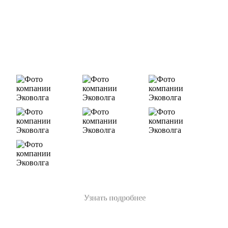
Деятельность нашей компании - лицензируемая,
наша
Лицензия № 073 0260 от 26.07.2019г., Приказ
Росприроднадзора №463 от 26.07.2019г.
В числе наших клиентов есть такие компании как ОАО
«ЛУКОЙЛ-Ухтанефтепереработка», ООО…
Узнать подробнее