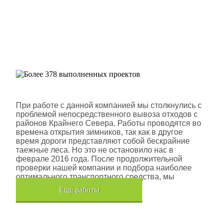
Более 378 выполненных
проектов
Шлюмберже Лоджелко ИНК
При работе с данной компанией мы столкнулись с
проблемой непосредственного вывоза отходов с
районов Крайнего Севера. Работы проводятся во
времена открытия зимников, так как в другое
время дороги представляют собой бескрайние
таежные леса. Но это не остановило нас в
феврале 2016 года. После продолжительной
проверки нашей компании и подбора наиболее
оптимального транспортного средства, мы
помогли данной компании.
Eщё работы
Хочется также отметить, что…