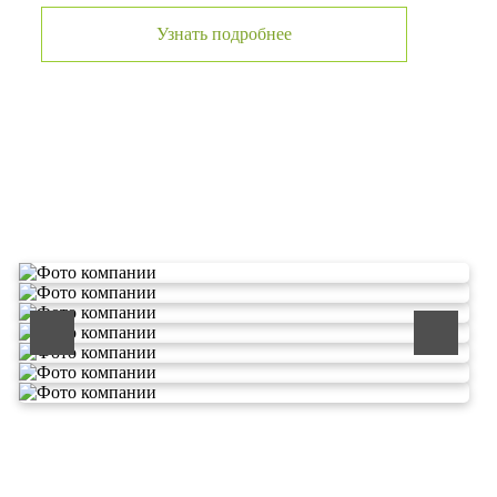
Узнать подробнее
О компании по утилизации
отходов ООО Эковолга
ООО «ЭКОВОЛГА» является современной и
быстроразвивающейся компанией, которая уже
зарекомендовала себя как надежный и честный подрядчик в
сфере сбора и обезвреживания отходов.