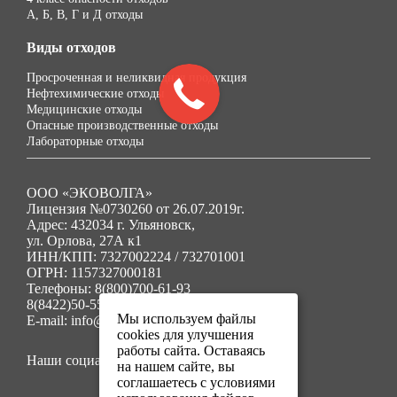
А, Б, В, Г и Д отходы
Виды отходов
Просроченная и неликвидная продукция
Нефтехимические отходы
Медицинские отходы
Опасные производственные отходы
Лабораторные отходы
ООО «ЭКОВОЛГА»
Лицензия №0730260 от 26.07.2019г.
Адрес: 432034 г. Ульяновск,
ул. Орлова, 27А к1
ИНН/КПП: 7327002224 / 732701001
ОГРН: 1157327000181
Телефоны: 8(800)700-61-93
8(8422)50-55-91
Мы используем файлы
E-mail: info@ecovolga73.ru
cookies для улучшения
работы сайта. Оставаясь
Наши социальные сети:
на нашем сайте, вы
соглашаетесь с условиями