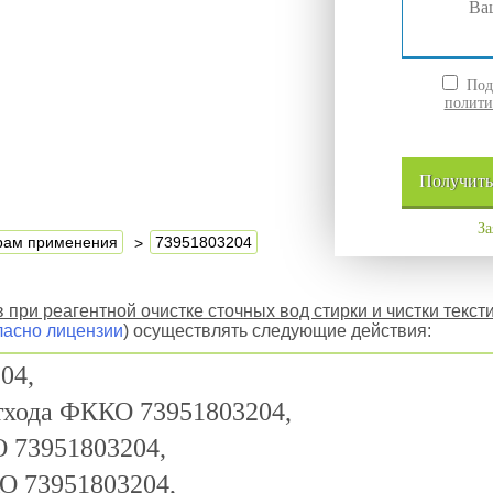
Подт
полити
Получит
За
ерам применения
73951803204
 при реагентной очистке сточных вод стирки и чистки текс
ласно лицензии
) осуществлять следующие действия:
04,
отхода ФККО 73951803204,
 73951803204,
О 73951803204,