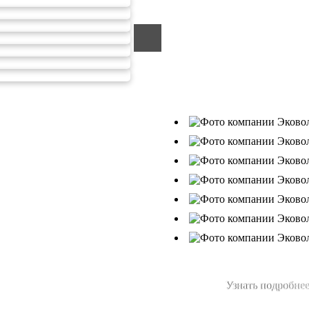
ООО «ЭКОВОЛГА» являетс
компанией, которая уже за
подрядчик в сфере сбора и
Деятельность нашей компа
от 26.07.2019г., Приказ Р
В числе наших клиентов 
Ухтанефтепереработка»,
Узнать подробнее