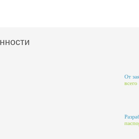
нности
От за
всего
Разра
паспо