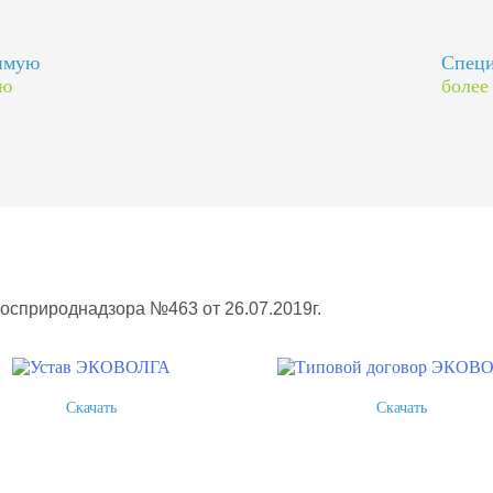
димую
Специ
ию
более
Росприроднадзора №463 от 26.07.2019г.
Скачать
Скачать