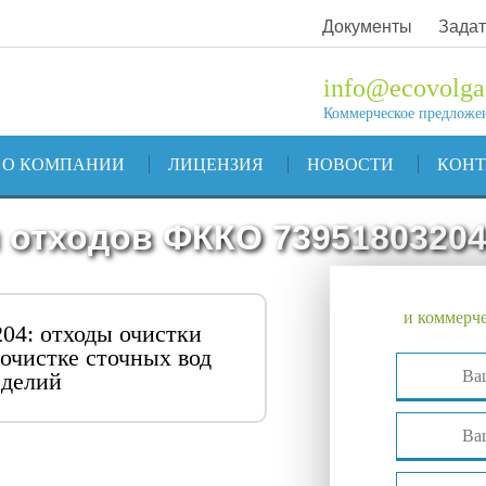
Документы
Задат
info@ecovolga
Коммерческое предложе
О КОМПАНИИ
ЛИЦЕНЗИЯ
НОВОСТИ
КОН
 отходов ФККО 7395180320
и коммерче
04: отходы очистки
очистке сточных вод
зделий