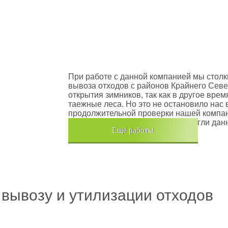
оектов
Шлюмберже Лоджелко ИНК
При работе с данной компанией мы столк
вывоза отходов с районов Крайнего Севе
открытия зимников, так как в другое вре
таежные леса. Но это не остановило нас 
продолжительной проверки нашей компан
транспортного средства, мы помогли дан
Eщё работы
Хочется также отметить, что…
 вывозу и утилизации отходов