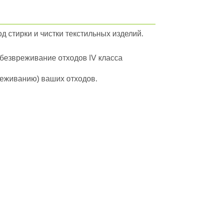
д стирки и чистки текстильных изделий.
обезвреживание отходов lV класса
вреживанию) ваших отходов.
йти в полный каталог отходов