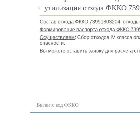
утилизация отхода ФККО 739
Состав отхода ФККО 73951803204
: отходы
Формирование паспорта отхода ФККО 739
Осуществляем
: Сбор отходов lV класса о
опасности.
Вы можете оставить заявку для расчета ст
Поиск отходов по коду ФККО