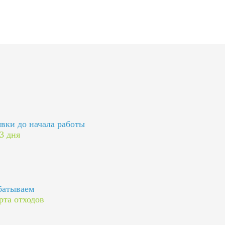
явки до начала работы
 3 дня
батываем
рта отходов