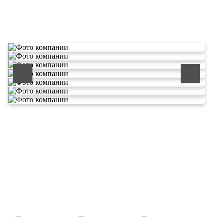
О компании по утилизации
отходов ООО Эковолга
ООО «ЭКОВОЛГА» является современной и
быстроразвивающейся компанией, которая уже
зарекомендовала себя как надежный и честный подрядчик в
сфере сбора и обезвреживания отходов.
Деятельность нашей компании - лицензируемая,
наша
Лицензия № 073 0260 от 26.07.2019г., Приказ
Росприроднадзора №463 от 26.07.2019г.
В числе наших клиентов есть такие компании как ОАО
«ЛУКОЙЛ-Ухтанефтепереработка», ООО…