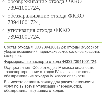
обезвреживание отхода ФККО
73941001724,
обеззараживание отхода ФККО
73941001724,
утилизация отхода ФККО
73941001724.
Состав отхода ФККО 73941001724
: отходы (мусор) от
уборки помещений парикмахерских, салонов красоты,
соляриев.
Формирование паспорта отхода ФККО 73941001724
.
Осуществляем
: Сбор отходов lV класса опасности,
транспортирование отходов lV класса опасности,
обезвреживание отходов lV класса опасности.
Вы можете оставить заявку для расчета стоимости
услуг по вывозу и утилизации (переработки,
обезвреживанию) ваших отходов.