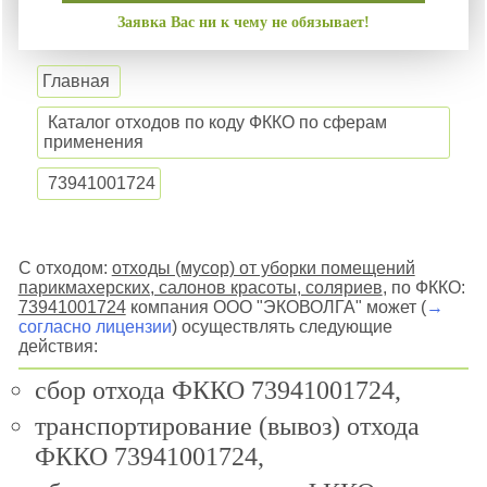
Заявка Вас ни к чему не обязывает!
Главная
Каталог отходов по коду ФККО по сферам
применения
73941001724
С отходом:
отходы (мусор) от уборки помещений
парикмахерских, салонов красоты, соляриев
, по ФККО:
73941001724
компания ООО "ЭКОВОЛГА" может (
→
согласно лицензии
) осуществлять следующие
действия:
сбор отхода ФККО 73941001724,
транспортирование (вывоз) отхода
ФККО 73941001724,