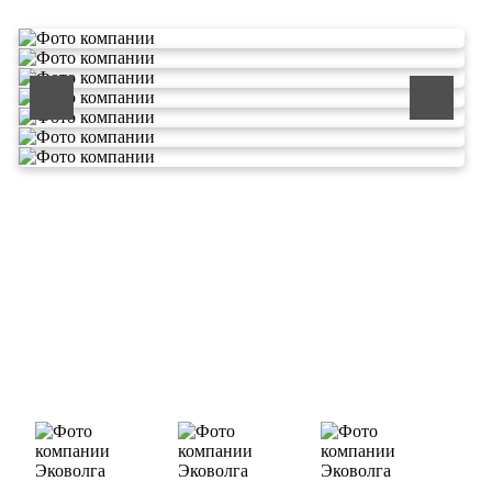
ООО «ЭКОВОЛГА» является современной и
быстроразвивающейся компанией, которая уже
зарекомендовала себя как надежный и честный подрядчик в
сфере сбора и обезвреживания отходов.
Деятельность нашей компании - лицензируемая,
наша
Лицензия № 073 0260 от 26.07.2019г., Приказ
Росприроднадзора №463 от 26.07.2019г.
В числе наших клиентов есть такие компании как ОАО
«ЛУКОЙЛ-Ухтанефтепереработка», ООО…