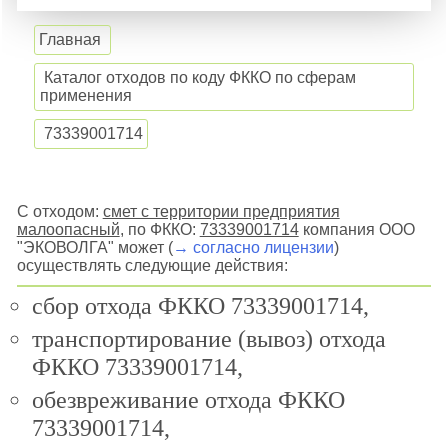
Главная
Каталог отходов по коду ФККО по сферам
применения
73339001714
С отходом:
смет с территории предприятия
малоопасный
, по ФККО:
73339001714
компания ООО
"ЭКОВОЛГА" может (
→ согласно лицензии
)
осуществлять следующие действия:
сбор отхода ФККО 73339001714,
транспортирование (вывоз) отхода
ФККО 73339001714,
обезвреживание отхода ФККО
73339001714,