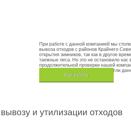
оектов
Шлюмберже Лоджелко ИНК
При работе с данной компанией мы столк
вывоза отходов с районов Крайнего Севе
открытия зимников, так как в другое вре
таежные леса. Но это не остановило нас 
продолжительной проверки нашей компан
транспортного средства, мы помогли дан
Eщё работы
Хочется также отметить, что…
 вывозу и утилизации отходов