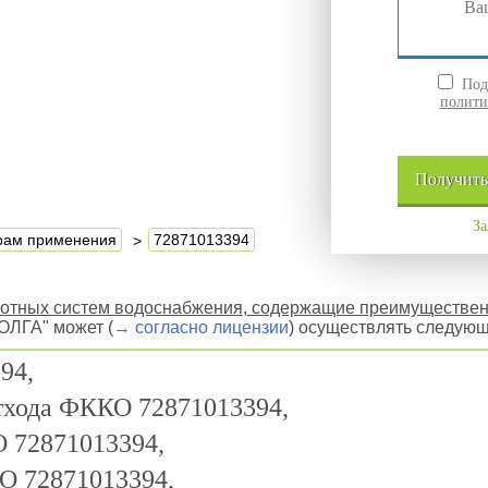
Подт
полити
Получит
За
ерам применения
72871013394
ротных систем водоснабжения, содержащие преимущественн
ЛГА" может (
→ согласно лицензии
) осуществлять следующ
94,
отхода ФККО 72871013394,
 72871013394,
О 72871013394,