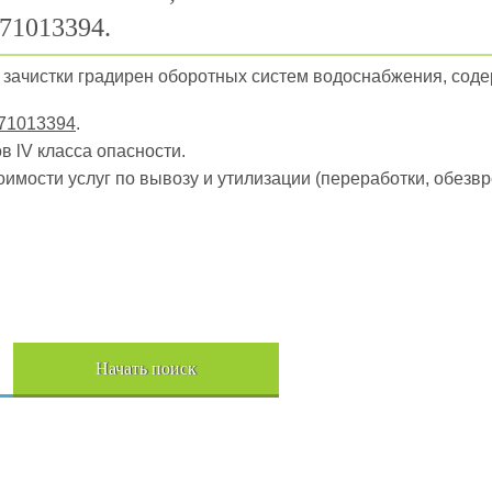
71013394.
ы зачистки градирен оборотных систем водоснабжения, со
71013394
.
в lV класса опасности.
оимости услуг по вывозу и утилизации (переработки, обез
Начать поиск
Пере