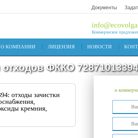
Документы
Задат
info@ecovolga
Коммерческое предложе
О КОМПАНИИ
ЛИЦЕНЗИЯ
НОВОСТИ
КОН
 отходов ФККО 7287101339
и коммерче
94: отходы зачистки
оснабжения,
ксиды кремния,