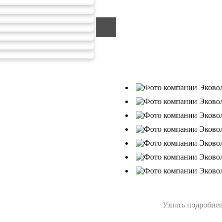
ООО «ЭКОВОЛГА» являетс
компанией, которая уже за
подрядчик в сфере сбора и
Деятельность нашей компа
от 26.07.2019г., Приказ Р
В числе наших клиентов 
Ухтанефтепереработка»,
Узнать подробнее