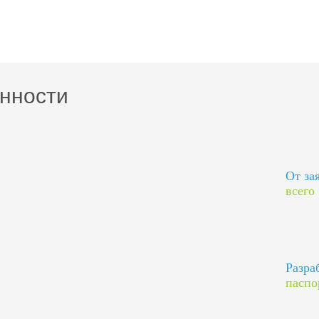
нности
От за
всего
Разра
паспо