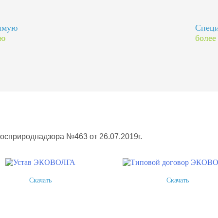
димую
Специ
ию
более
Росприроднадзора №463 от 26.07.2019г.
Скачать
Скачать