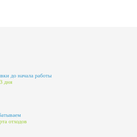
явки до начала работы
 3 дня
батываем
рта отходов