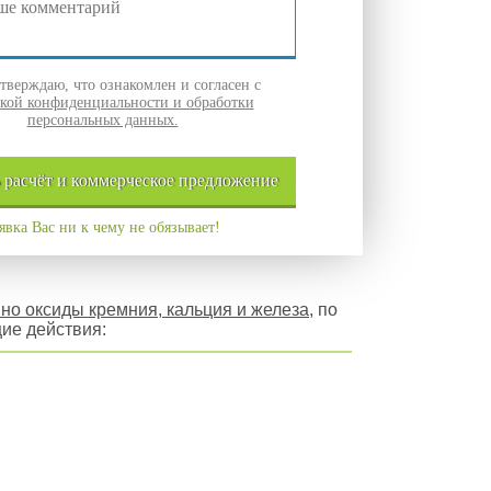
верждаю, что ознакомлен и согласен с
кой конфиденциальности и обработки
персональных данных.
ь
расчёт и
коммерческое
предложение
явка Вас ни к чему не обязывает!
о оксиды кремния, кальция и железа
, по
ие действия: