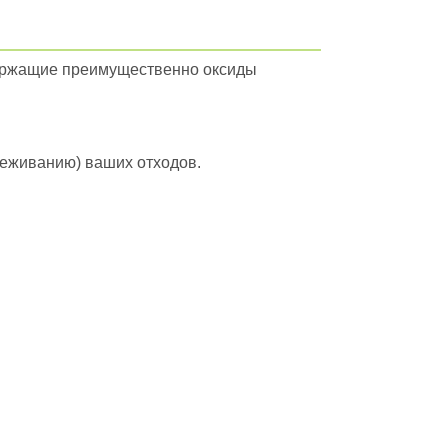
держащие преимущественно оксиды
вреживанию) ваших отходов.
йти в полный каталог отходов