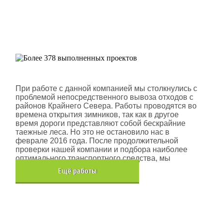
Более 378 выполненных
проектов
Шлюмберже Лоджелко ИНК
При работе с данной компанией мы столкнулись с
проблемой непосредственного вывоза отходов с
районов Крайнего Севера. Работы проводятся во
времена открытия зимников, так как в другое
время дороги представляют собой бескрайние
таежные леса. Но это не остановило нас в
феврале 2016 года. После продолжительной
проверки нашей компании и подбора наиболее
оптимального транспортного средства, мы
помогли данной компании.
Eщё работы
Хочется также отметить, что…