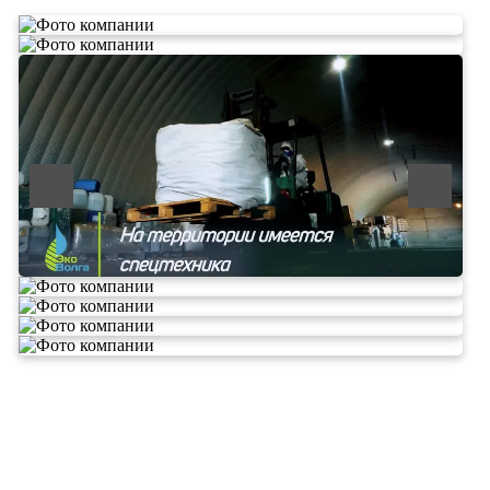
ООО «ЭКОВОЛГА» является современной и
быстроразвивающейся компанией, которая уже
зарекомендовала себя как надежный и честный подрядчик в
сфере сбора и обезвреживания отходов.
Деятельность нашей компании - лицензируемая,
наша
Лицензия № 073 0260 от 26.07.2019г., Приказ